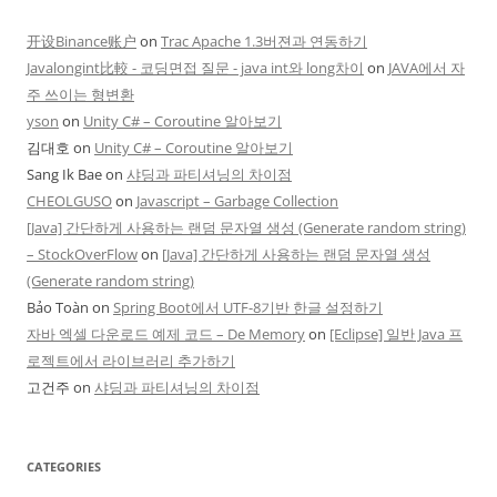
开设Binance账户
on
Trac Apache 1.3버젼과 연동하기
Javalongint比較 - 코딩면접 질문 - java int와 long차이
on
JAVA에서 자
주 쓰이는 형변환
yson
on
Unity C# – Coroutine 알아보기
김대호
on
Unity C# – Coroutine 알아보기
Sang Ik Bae
on
샤딩과 파티셔닝의 차이점
CHEOLGUSO
on
Javascript – Garbage Collection
[Java] 간단하게 사용하는 랜덤 문자열 생성 (Generate random string)
– StockOverFlow
on
[Java] 간단하게 사용하는 랜덤 문자열 생성
(Generate random string)
Bảo Toàn
on
Spring Boot에서 UTF-8기반 한글 설정하기
자바 엑셀 다운로드 예제 코드 – De Memory
on
[Eclipse] 일반 Java 프
로젝트에서 라이브러리 추가하기
고건주
on
샤딩과 파티셔닝의 차이점
CATEGORIES