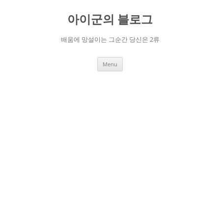
Skip
to
아이군의 블로그
content
배움에 망설이는 그순간 당신은 2류
Menu