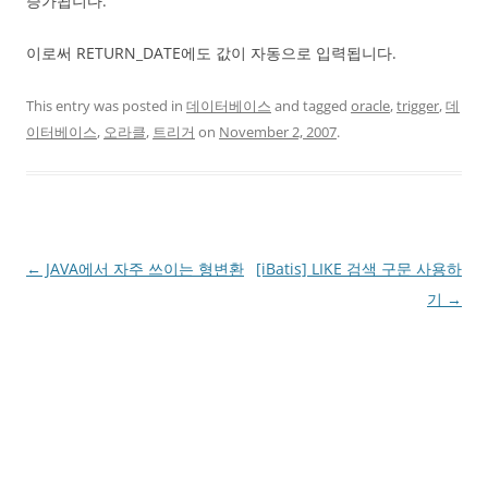
증가됩니다.
이로써 RETURN_DATE에도 값이 자동으로 입력됩니다.
This entry was posted in
데이터베이스
and tagged
oracle
,
trigger
,
데
이터베이스
,
오라클
,
트리거
on
November 2, 2007
.
Post
←
JAVA에서 자주 쓰이는 형변환
[iBatis] LIKE 검색 구문 사용하
navigation
기
→