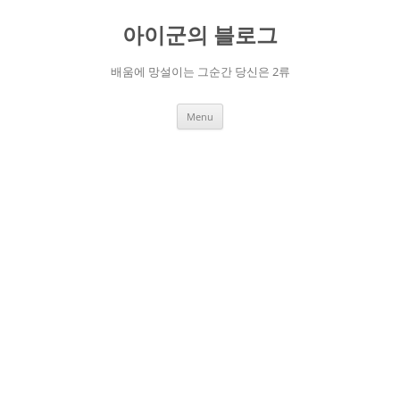
Skip
to
아이군의 블로그
content
배움에 망설이는 그순간 당신은 2류
Menu