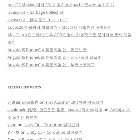
macOS Mojave 에서 SSL 지원하는 Apache 웹서버 설치하기
Javascript – Garbage Collection
Javascript – 현대 모드 “use strict”
Cocos2d-X 웹게임 개발하기 – Mac에서 개발환경 구축하기
Mac Sierra 업그레이드 후 ADB 연결이 간헐적으로 끊어지는 문제 해결
하기
AngularJS PhoneCat 튜토리얼 앱 – 컴포넌트
AngularJS PhoneCat 튜토리얼 앱 – 정적/동적 템플릿
AngularJS PhoneCat 튜토리얼 앱 – 부트스트래핑
RECENT COMMENTS
开设Binance账户
on
Trac Apache 1.3버젼과 연동하기
Javalongint比較 - 코딩면접 질문 - java int와 long차이
on
JAVA에서 자
주 쓰이는 형변환
yson
on
Unity C# – Coroutine 알아보기
김대호
on
Unity C# – Coroutine 알아보기
Sang Ik Bae
on
샤딩과 파티셔닝의 차이점