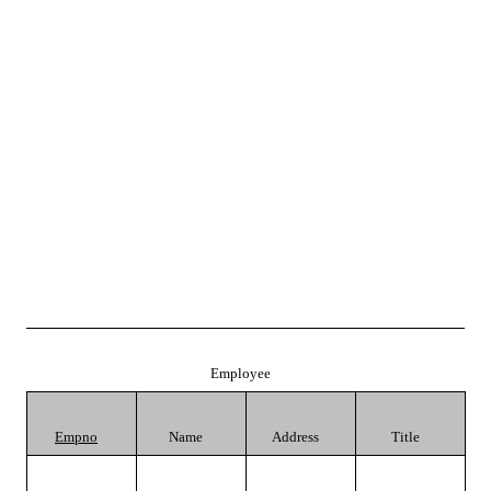
Employee
Empno
Name
Address
Title