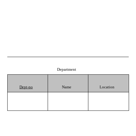
Department
Dept-no
Name
Location