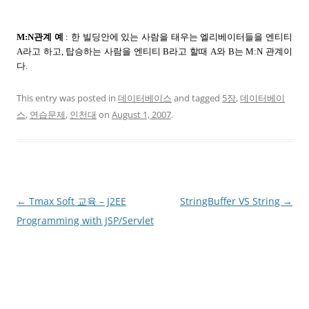
M:N관계 예
: 한 빌딩안에 있는 사람을 태우는 엘리베이터들을 엔티티
A라고 하고, 탑승하는 사람을 엔티티 B라고 할때 A와 B는 M:N 관계이
다.
This entry was posted in
데이터베이스
and tagged
5장
,
데이터베이
스
,
연습문제
,
인천대
on
August 1, 2007
.
Post
←
Tmax Soft 교육 – J2EE
StringBuffer VS String
→
navigation
Programming with JSP/Servlet