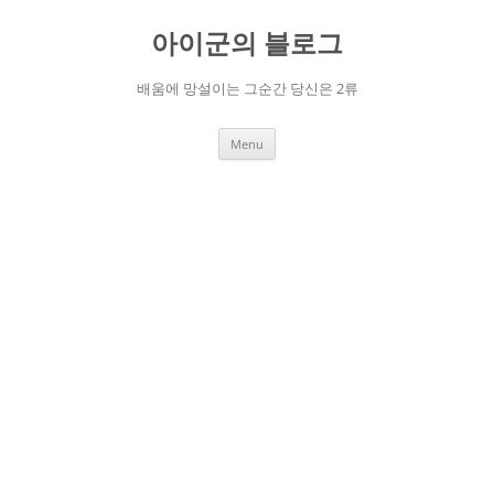
Skip
to
아이군의 블로그
content
배움에 망설이는 그순간 당신은 2류
Menu