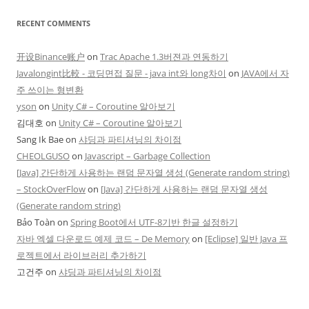
RECENT COMMENTS
开设Binance账户
on
Trac Apache 1.3버젼과 연동하기
Javalongint比較 - 코딩면접 질문 - java int와 long차이
on
JAVA에서 자
주 쓰이는 형변환
yson
on
Unity C# – Coroutine 알아보기
김대호
on
Unity C# – Coroutine 알아보기
Sang Ik Bae
on
샤딩과 파티셔닝의 차이점
CHEOLGUSO
on
Javascript – Garbage Collection
[Java] 간단하게 사용하는 랜덤 문자열 생성 (Generate random string)
– StockOverFlow
on
[Java] 간단하게 사용하는 랜덤 문자열 생성
(Generate random string)
Bảo Toàn
on
Spring Boot에서 UTF-8기반 한글 설정하기
자바 엑셀 다운로드 예제 코드 – De Memory
on
[Eclipse] 일반 Java 프
로젝트에서 라이브러리 추가하기
고건주
on
샤딩과 파티셔닝의 차이점