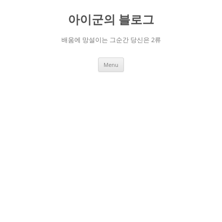
Skip
to
아이군의 블로그
content
배움에 망설이는 그순간 당신은 2류
Menu