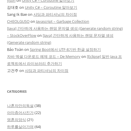
yson
on
Unity C# – Coroutine 알아보기
김대호
on
Unity C# – Coroutine 알아보기
Sang Ik Bae
on
샤딩과 파티셔닝의 차이점
CHEOLGUSO
on
Javascript – Garbage Collection
[Java] 간단하게 사용하는 랜덤 문자열 생성 (Generate random string)
– StockOverFlow
on
[Java] 간단하게 사용하는 랜덤 문자열 생성
(Generate random string)
Bảo Toàn
on
Spring Boot에서 UTF-8기반 한글 설정하기
자바 엑셀 다운로드 예제 코드 – De Memory
on
[Eclipse] 일반 Java 프
로젝트에서 라이브러리 추가하기
고건주
on
샤딩과 파티셔닝의 차이점
CATEGORIES
나혼자만의독설
(38)
아마츄어사진가
(22)
영혼의양식
(21)
하루를살아가며
(64)