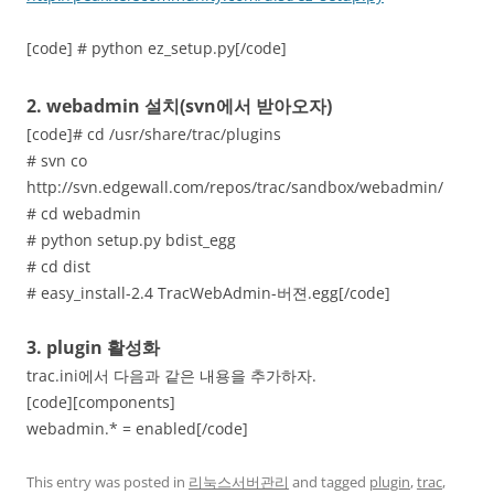
[code] # python ez_setup.py[/code]
2. webadmin 설치(svn에서 받아오자)
[code]# cd /usr/share/trac/plugins
# svn co
http://svn.edgewall.com/repos/trac/sandbox/webadmin/
# cd webadmin
# python setup.py bdist_egg
# cd dist
# easy_install-2.4 TracWebAdmin-버젼.egg[/code]
3. plugin 활성화
trac.ini에서 다음과 같은 내용을 추가하자.
[code][components]
webadmin.* = enabled[/code]
This entry was posted in
리눅스서버관리
and tagged
plugin
,
trac
,