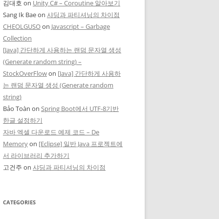
김대호
on
Unity C# – Coroutine 알아보기
Sang Ik Bae
on
샤딩과 파티셔닝의 차이점
CHEOLGUSO
on
Javascript – Garbage
Collection
[Java] 간단하게 사용하는 랜덤 문자열 생성
(Generate random string) –
StockOverFlow
on
[Java] 간단하게 사용하
는 랜덤 문자열 생성 (Generate random
string)
Bảo Toàn
on
Spring Boot에서 UTF-8기반
한글 설정하기
자바 엑셀 다운로드 예제 코드 – De
Memory
on
[Eclipse] 일반 Java 프로젝트에
서 라이브러리 추가하기
고건주
on
샤딩과 파티셔닝의 차이점
CATEGORIES