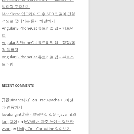
발환경 구축하기
Mac Sierra 업그레이드 후 ADB 연결이 간헐
적으로 끊어지는 문제 해결하기
AngularJS PhoneCat 튜토리얼 앱 – 컴포넌
트
AngularJS PhoneCat 튜토리얼 앱 – 정적/동
적 템플릿
AngularJS PhoneCat 튜토리얼 앱 – 부트스
트래핑
RECENT COMMENTS
开设Binance账户
on
Trac Apache 1.3버젼
과 연동하기
Javalongint比較 - 코딩면접 질문 - java int와
long차이
on
JAVA에서 자주 쓰이는 형변환
yson
on
Unity C# – Coroutine 알아보기