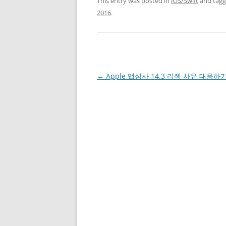
This entry was posted in
iOS/Swift
and tag
2016
.
Post
←
Apple 앱심사 14.3 리젝 사유 대응하
navigation