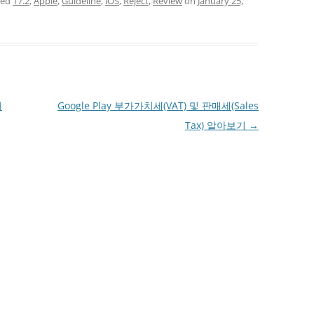
ged
17.2
,
Apple
,
Guideline
,
iOS
,
Reject
,
Review
on
January 25,
기
Google Play 부가가치세(VAT) 및 판매세(Sales
Tax) 알아보기
→