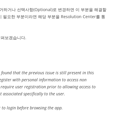
거나 선택사항(Optional)로 변경하면 이 부분을 해결할
요한 부분이라면 해당 부분을 Resolution Center를 통
살펴보겠습니다.
ound that the previous issue is still present in this
register with personal information to access non
require user registration prior to allowing access to
 associated specifically to the user.
er to login before browsing the app.