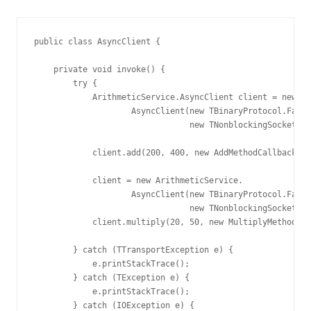
public class AsyncClient {

    private void invoke() {

        try {

            ArithmeticService.AsyncClient client = new Ar
                    AsyncClient(new TBinaryProtocol.Facto
                                new TNonblockingSocket("l
            client.add(200, 400, new AddMethodCallback())
            client = new ArithmeticService.

                    AsyncClient(new TBinaryProtocol.Facto
                                new TNonblockingSocket("l
            client.multiply(20, 50, new MultiplyMethodCal
        } catch (TTransportException e) {

            e.printStackTrace();

        } catch (TException e) {

            e.printStackTrace();

        } catch (IOException e) {
