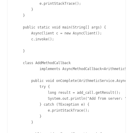
            e.printStackTrace();

        }

    }

    public static void main(String[] args) {

        AsyncClient c = new AsyncClient();

        c.invoke();

    }

    class AddMethodCallback

            implements AsyncMethodCallback<ArithmeticServ
        public void onComplete(ArithmeticService.AsyncCli
            try {

                long result = add_call.getResult();

                System.out.println("Add from server: " + 
            } catch (TException e) {

                e.printStackTrace();

            }

        }
