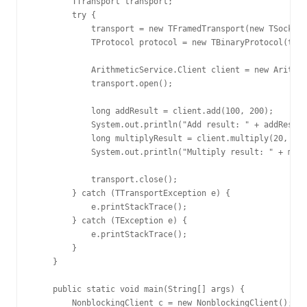
        TTransport transport;

        try {

            transport = new TFramedTransport(new TSocket(
            TProtocol protocol = new TBinaryProtocol(tran
            ArithmeticService.Client client = new Arithme
            transport.open();

            long addResult = client.add(100, 200);

            System.out.println("Add result: " + addResult
            long multiplyResult = client.multiply(20, 40)
            System.out.println("Multiply result: " + mult
            transport.close();

        } catch (TTransportException e) {

            e.printStackTrace();

        } catch (TException e) {

            e.printStackTrace();

        }

    }

    public static void main(String[] args) {

        NonblockingClient c = new NonblockingClient();
