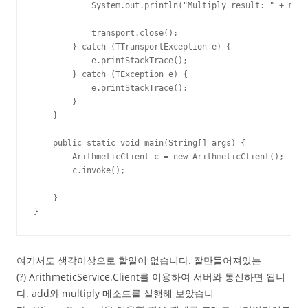
            System.out.println("Multiply result: " + mult
            transport.close();

        } catch (TTransportException e) {

            e.printStackTrace();

        } catch (TException e) {

            e.printStackTrace();

        }

    }

    public static void main(String[] args) {

        ArithmeticClient c = new ArithmeticClient();

        c.invoke();

    }

}
여기서도 생각이상으로 할일이 없습니다. 잘만들어져있는
(?) ArithmeticService.Client를 이용하여 서버와 통신하면 됩니
다. add와 multiply 메소드를 실행해 보았습니