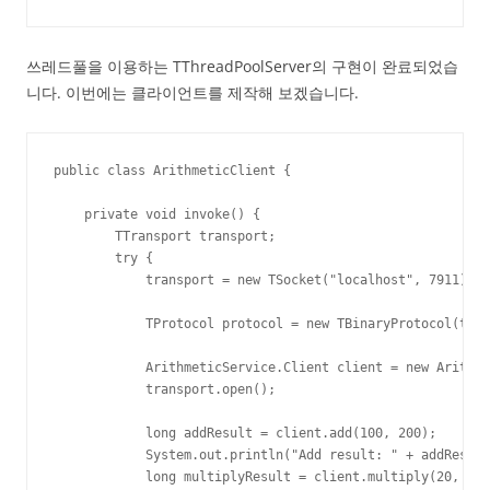
쓰레드풀을 이용하는 TThreadPoolServer의 구현이 완료되었습
니다. 이번에는 클라이언트를 제작해 보겠습니다.
public class ArithmeticClient {

    private void invoke() {

        TTransport transport;

        try {

            transport = new TSocket("localhost", 7911);

            TProtocol protocol = new TBinaryProtocol(tran
            ArithmeticService.Client client = new Arithme
            transport.open();

            long addResult = client.add(100, 200);

            System.out.println("Add result: " + addResult
            long multiplyResult = client.multiply(20, 40)