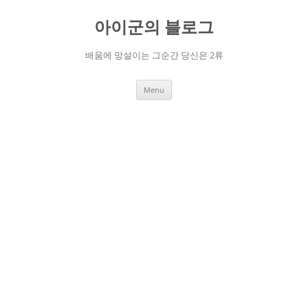
Skip
to
아이군의 블로그
content
배움에 망설이는 그순간 당신은 2류
Menu