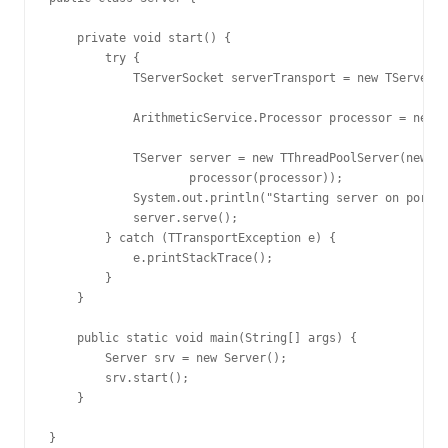
    private void start() {

        try {

            TServerSocket serverTransport = new TServerSo
            ArithmeticService.Processor processor = new A
            TServer server = new TThreadPoolServer(new TT
                    processor(processor));

            System.out.println("Starting server on port 7
            server.serve();

        } catch (TTransportException e) {

            e.printStackTrace();

        }

    }

    public static void main(String[] args) {

        Server srv = new Server();

        srv.start();

    }

}