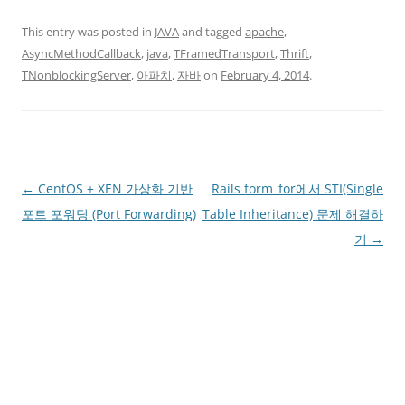
This entry was posted in
JAVA
and tagged
apache
,
AsyncMethodCallback
,
java
,
TFramedTransport
,
Thrift
,
TNonblockingServer
,
아파치
,
자바
on
February 4, 2014
.
Post
←
CentOS + XEN 가상화 기반
Rails form_for에서 STI(Single
navigation
포트 포워딩 (Port Forwarding)
Table Inheritance) 문제 해결하
기
→