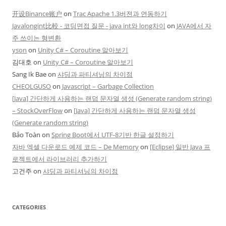
开设Binance账户
on
Trac Apache 1.3버젼과 연동하기
Javalongint比較 - 코딩면접 질문 - java int와 long차이
on
JAVA에서 자
주 쓰이는 형변환
yson
on
Unity C# – Coroutine 알아보기
김대호
on
Unity C# – Coroutine 알아보기
Sang Ik Bae
on
샤딩과 파티셔닝의 차이점
CHEOLGUSO
on
Javascript – Garbage Collection
[Java] 간단하게 사용하는 랜덤 문자열 생성 (Generate random string)
– StockOverFlow
on
[Java] 간단하게 사용하는 랜덤 문자열 생성
(Generate random string)
Bảo Toàn
on
Spring Boot에서 UTF-8기반 한글 설정하기
자바 엑셀 다운로드 예제 코드 – De Memory
on
[Eclipse] 일반 Java 프
로젝트에서 라이브러리 추가하기
고건주
on
샤딩과 파티셔닝의 차이점
CATEGORIES