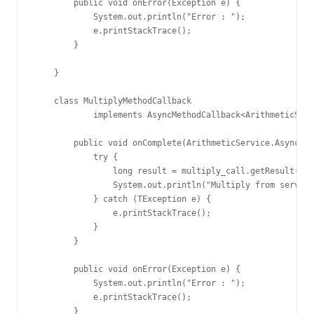
        public void onError(Exception e) {

            System.out.println("Error : ");

            e.printStackTrace();

        }

    }

    class MultiplyMethodCallback

            implements AsyncMethodCallback<ArithmeticServ
        public void onComplete(ArithmeticService.AsyncCli
            try {

                long result = multiply_call.getResult();

                System.out.println("Multiply from server:
            } catch (TException e) {

                e.printStackTrace();

            }

        }

        public void onError(Exception e) {

            System.out.println("Error : ");

            e.printStackTrace();

        }
