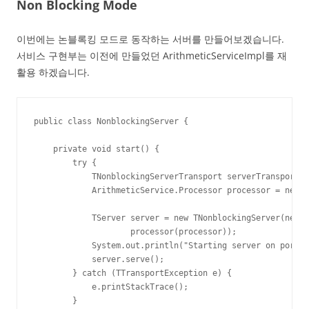
Non Blocking Mode
이번에는 논블록킹 모드로 동작하는 서버를 만들어보겠습니다.
서비스 구현부는 이전에 만들었던 ArithmeticServiceImpl를 재
활용 하겠습니다.
public class NonblockingServer {

    private void start() {

        try {

            TNonblockingServerTransport serverTransport =
            ArithmeticService.Processor processor = new A
            TServer server = new TNonblockingServer(new T
                    processor(processor));

            System.out.println("Starting server on port 7
            server.serve();

        } catch (TTransportException e) {

            e.printStackTrace();

        }
