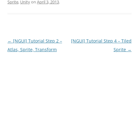
Sprite
,
Unity
on
April 3, 2013
.
Post
←
[NGUI] Tutorial Step 2 –
[NGUI] Tutorial Step 4 – Tiled
navigation
Atlas, Sprite, Transform
Sprite
→