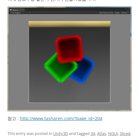
참고 :
http://www.tasharen.com/?page_id=204
This entry was posted in
Unity3D
and tagged
3d
,
Atlas
,
NGUI
,
Sliced
,