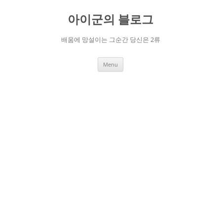
Skip
to
아이군의 블로그
content
배움에 망설이는 그순간 당신은 2류
Menu