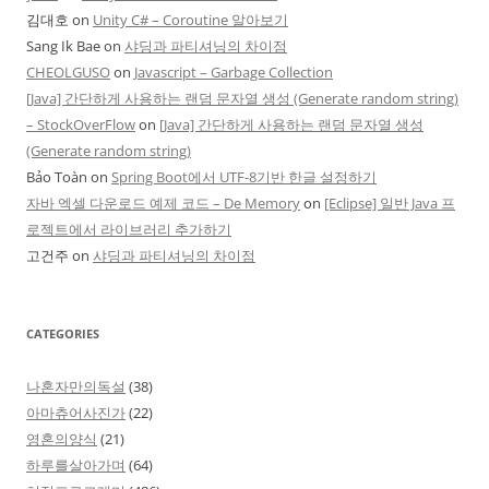
김대호
on
Unity C# – Coroutine 알아보기
Sang Ik Bae
on
샤딩과 파티셔닝의 차이점
CHEOLGUSO
on
Javascript – Garbage Collection
[Java] 간단하게 사용하는 랜덤 문자열 생성 (Generate random string)
– StockOverFlow
on
[Java] 간단하게 사용하는 랜덤 문자열 생성
(Generate random string)
Bảo Toàn
on
Spring Boot에서 UTF-8기반 한글 설정하기
자바 엑셀 다운로드 예제 코드 – De Memory
on
[Eclipse] 일반 Java 프
로젝트에서 라이브러리 추가하기
고건주
on
샤딩과 파티셔닝의 차이점
CATEGORIES
나혼자만의독설
(38)
아마츄어사진가
(22)
영혼의양식
(21)
하루를살아가며
(64)