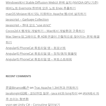
Windows에서 Stable Diffusion WebUI 완벽 설치 (NVIDIA GPU 기준)
에버노트 Evernote 한번에 모든 노트 Enex 추출하기
macOS Mojave 에서 SSL 지원하는 Apache 웹서버 설치하기
Javascript – Garbage Collection
Javascript – 현대 모드 “use strict”
Cocos2d-X 웹게임 개발하기 – Mac에서 개발환경 구축하기
Mac Sierra 업그레이드 후 ADB 연결이 간헐적으로 끊어지는 문제 해결
하기
AngularJS PhoneCat 튜토리얼 앱 – 컴포넌트
AngularJS PhoneCat 튜토리얼 앱 – 정적/동적 템플릿
AngularJS PhoneCat 튜토리얼 앱 – 부트스트래핑
RECENT COMMENTS
开设Binance账户
on
Trac Apache 1.3버젼과 연동하기
Javalongint比較 - 코딩면접 질문 - java int와 long차이
on
JAVA에서 자
주 쓰이는 형변환
yson
on
Unity C# – Coroutine 알아보기