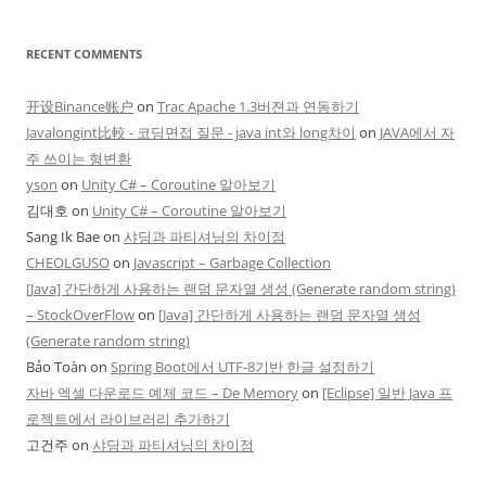
RECENT COMMENTS
开设Binance账户
on
Trac Apache 1.3버젼과 연동하기
Javalongint比較 - 코딩면접 질문 - java int와 long차이
on
JAVA에서 자
주 쓰이는 형변환
yson
on
Unity C# – Coroutine 알아보기
김대호
on
Unity C# – Coroutine 알아보기
Sang Ik Bae
on
샤딩과 파티셔닝의 차이점
CHEOLGUSO
on
Javascript – Garbage Collection
[Java] 간단하게 사용하는 랜덤 문자열 생성 (Generate random string)
– StockOverFlow
on
[Java] 간단하게 사용하는 랜덤 문자열 생성
(Generate random string)
Bảo Toàn
on
Spring Boot에서 UTF-8기반 한글 설정하기
자바 엑셀 다운로드 예제 코드 – De Memory
on
[Eclipse] 일반 Java 프
로젝트에서 라이브러리 추가하기
고건주
on
샤딩과 파티셔닝의 차이점