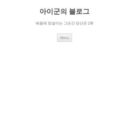
Skip
to
아이군의 블로그
content
배움에 망설이는 그순간 당신은 2류
Menu