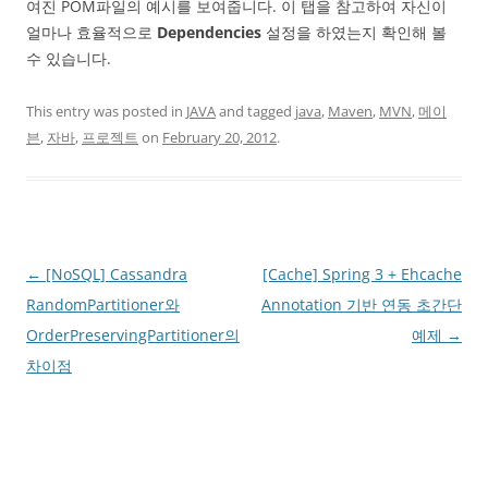
여진 POM파일의 예시를 보여줍니다. 이 탭을 참고하여 자신이
얼마나 효율적으로
Dependencies
설정을 하였는지 확인해 볼
수 있습니다.
This entry was posted in
JAVA
and tagged
java
,
Maven
,
MVN
,
메이
븐
,
자바
,
프로젝트
on
February 20, 2012
.
Post
←
[NoSQL] Cassandra
[Cache] Spring 3 + Ehcache
navigation
RandomPartitioner와
Annotation 기반 연동 초간단
OrderPreservingPartitioner의
예제
→
차이점