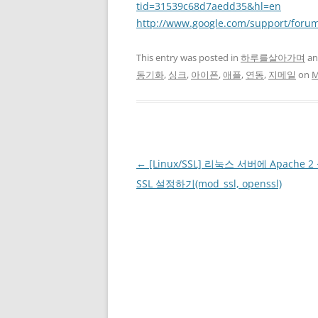
tid=31539c68d7aedd35&hl=en
http://www.google.com/support/foru
This entry was posted in
하루를살아가며
an
동기화
,
싱크
,
아이폰
,
애플
,
연동
,
지메일
on
M
Post
←
[Linux/SSL] 리눅스 서버에 Apache 
navigation
SSL 설정하기(mod_ssl, openssl)