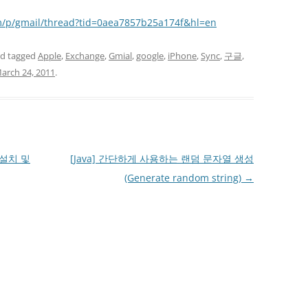
m/p/gmail/thread?tid=0aea7857b25a174f&hl=en
d tagged
Apple
,
Exchange
,
Gmial
,
google
,
iPhone
,
Sync
,
구글
,
arch 24, 2011
.
2 설치 및
[Java] 간단하게 사용하는 랜덤 문자열 생성
(Generate random string)
→