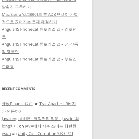
발환경 구축하기
Mac Sierra 업그레이드 후 ADB 연결이 간헐
적으로 끊어지는 문제 해결하기
AngularJS PhoneCat 튜토리얼 앱 – 컴포넌
트
AngularJS PhoneCat 튜토리얼 앱 – 정적/동
적 템플릿
AngularJS PhoneCat 튜토리얼 앱 – 부트스
트래핑
RECENT COMMENTS
开设Binance账户
on
Trac Apache 1.3버젼
과 연동하기
Javalongint比較 - 코딩면접 질문 - java int와
long차이
on
JAVA에서 자주 쓰이는 형변환
yson
on
Unity C# – Coroutine 알아보기