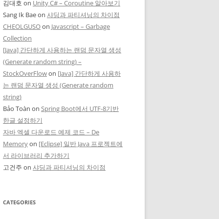
김대호
on
Unity C# – Coroutine 알아보기
Sang Ik Bae
on
샤딩과 파티셔닝의 차이점
CHEOLGUSO
on
Javascript – Garbage
Collection
[Java] 간단하게 사용하는 랜덤 문자열 생성
(Generate random string) –
StockOverFlow
on
[Java] 간단하게 사용하
는 랜덤 문자열 생성 (Generate random
string)
Bảo Toàn
on
Spring Boot에서 UTF-8기반
한글 설정하기
자바 엑셀 다운로드 예제 코드 – De
Memory
on
[Eclipse] 일반 Java 프로젝트에
서 라이브러리 추가하기
고건주
on
샤딩과 파티셔닝의 차이점
CATEGORIES