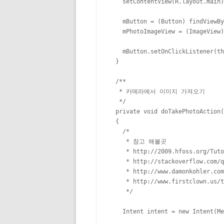
    setContentView(R.layout.main)
    mButton = (Button) findViewBy
    mPhotoImageView = (ImageView)
    mButton.setOnClickListener(th
  }

  /**

   * 카메라에서 이미지 가져오기

   */

  private void doTakePhotoAction(
  {

    /*

     * 참고 해볼곳

     * http://2009.hfoss.org/Tuto
     * http://stackoverflow.com/q
     * http://www.damonkohler.com
     * http://www.firstclown.us/t
     */

    Intent intent = new Intent(Me