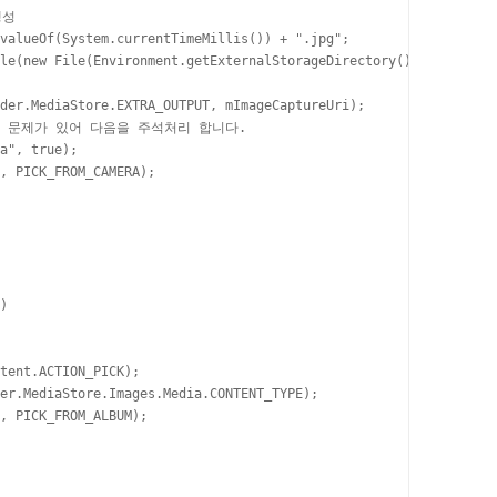
성

valueOf(System.currentTimeMillis()) + ".jpg";

le(new File(Environment.getExternalStorageDirectory(), url));

der.MediaStore.EXTRA_OUTPUT, mImageCaptureUri);

는 문제가 있어 다음을 주석처리 합니다.

a", true);

, PICK_FROM_CAMERA);

)

tent.ACTION_PICK);

er.MediaStore.Images.Media.CONTENT_TYPE);

, PICK_FROM_ALBUM);
