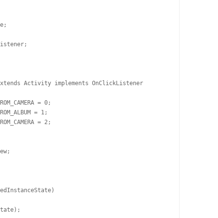
e;

istener;

xtends Activity implements OnClickListener

ROM_CAMERA = 0;

ROM_ALBUM = 1;

ROM_CAMERA = 2;

ew;

edInstanceState)

tate);
