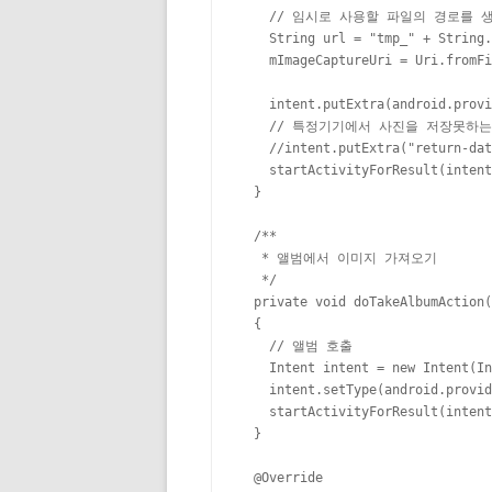
    // 임시로 사용할 파일의 경로를 생
    String url = "tmp_" + String.
    mImageCaptureUri = Uri.fromFi
    intent.putExtra(android.provi
    // 특정기기에서 사진을 저장못하
    //intent.putExtra("return-dat
    startActivityForResult(intent
  }

  /**

   * 앨범에서 이미지 가져오기

   */

  private void doTakeAlbumAction(
  {

    // 앨범 호출

    Intent intent = new Intent(In
    intent.setType(android.provid
    startActivityForResult(intent
  }

  @Override
