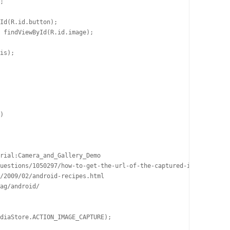
;

Id(R.id.button);

 findViewById(R.id.image);

is);

)

rial:Camera_and_Gallery_Demo

uestions/1050297/how-to-get-the-url-of-the-captured-image

/2009/02/android-recipes.html

ag/android/

diaStore.ACTION_IMAGE_CAPTURE);
