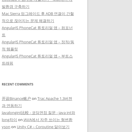
발환경 구축하기
Mac Sierra 업그레이드 후 ADB 연결이 간헐
적으로 끊어지는 문제 해결하기
AngularJS PhoneCat 튜토리얼 앱 – 컴포넌
트
AngularJS PhoneCat 튜토리얼 앱 – 정적/동
적 템플릿
AngularJS PhoneCat 튜토리얼 앱 – 부트스
트래핑
RECENT COMMENTS
开设Binance账户
on
Trac Apache 1.3버젼
과 연동하기
Javalongint比較 - 코딩면접 질문 - java int와
long차이
on
JAVA에서 자주 쓰이는 형변환
yson
on
Unity C# – Coroutine 알아보기