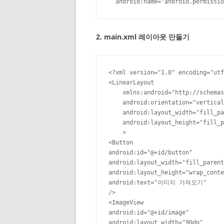
  android:name="android.permissio
2. main.xml 레이아웃 만들기
<?xml version="1.0" encoding="utf
<LinearLayout

    xmlns:android="http://schemas
    android:orientation="vertical
    android:layout_width="fill_pa
    android:layout_height="fill_p
    >

<Button

android:id="@+id/button"

android:layout_width="fill_parent
android:layout_height="wrap_conte
android:text="이미지 가져오기"

/>

<ImageView

android:id="@+id/image"

android:layout_width="90dp"
