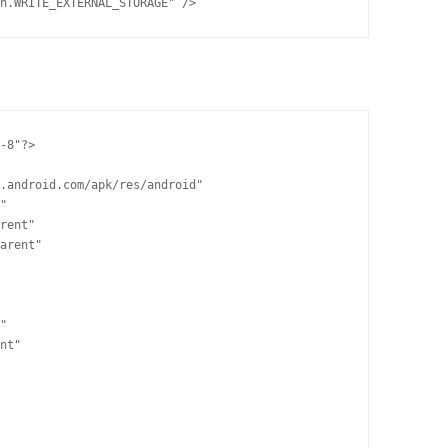
n.WRITE_EXTERNAL_STORAGE" />
-8"?>

.android.com/apk/res/android"

"

rent"

arent"

"

nt"
