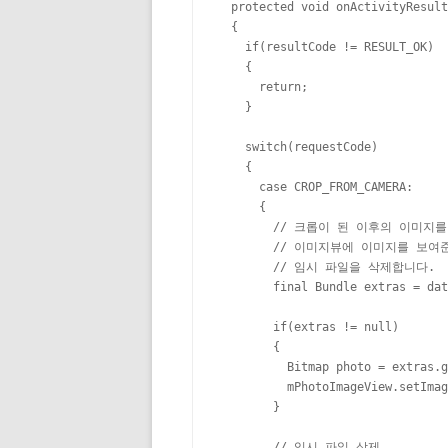
  protected void onActivityResult
  {

    if(resultCode != RESULT_OK)

    {

      return;

    }

    switch(requestCode)

    {

      case CROP_FROM_CAMERA:

      {

        // 크롭이 된 이후의 이미지를
        // 이미지뷰에 이미지를 보
        // 임시 파일을 삭제합니다.

        final Bundle extras = dat
        if(extras != null)

        {

          Bitmap photo = extras.g
          mPhotoImageView.setImag
        }

        // 임시 파일 삭제
