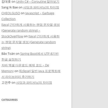
김대호
on
Unity C# – Coroutine 알아보기
Sang Ik Bae
on
샤딩과 파티셔닝의 차이점
CHEOLGUSO
on
Javascript – Garbage
Collection
[Java] 간단하게 사용하는 랜덤 문자열 생성
(Generate random string) –
StockOverFlow
on
[Java] 간단하게 사용하
는 랜덤 문자열 생성 (Generate random
string)
Bảo Toàn
on
Spring Boot에서 UTF-8기반
한글 설정하기
자바 엑셀 다운로드 예제 코드 – De
Memory
on
[Eclipse] 일반 Java 프로젝트에
서 라이브러리 추가하기
고건주
on
샤딩과 파티셔닝의 차이점
CATEGORIES