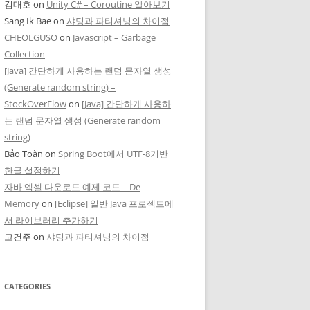
김대호
on
Unity C# – Coroutine 알아보기
Sang Ik Bae
on
샤딩과 파티셔닝의 차이점
CHEOLGUSO
on
Javascript – Garbage
Collection
[Java] 간단하게 사용하는 랜덤 문자열 생성
(Generate random string) –
StockOverFlow
on
[Java] 간단하게 사용하
는 랜덤 문자열 생성 (Generate random
string)
Bảo Toàn
on
Spring Boot에서 UTF-8기반
한글 설정하기
자바 엑셀 다운로드 예제 코드 – De
Memory
on
[Eclipse] 일반 Java 프로젝트에
서 라이브러리 추가하기
고건주
on
샤딩과 파티셔닝의 차이점
CATEGORIES