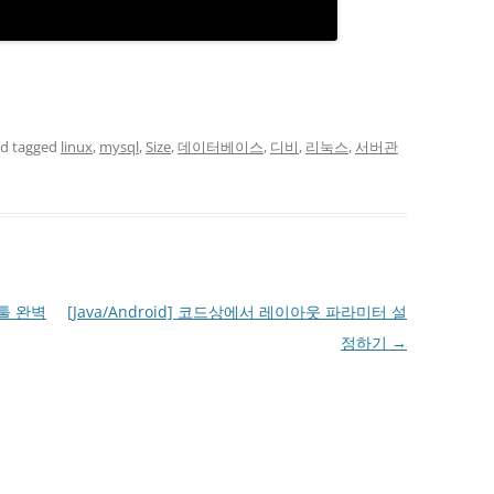
d tagged
linux
,
mysql
,
Size
,
데이터베이스
,
디비
,
리눅스
,
서버관
개발툴 완벽
[Java/Android] 코드상에서 레이아웃 파라미터 설
정하기
→