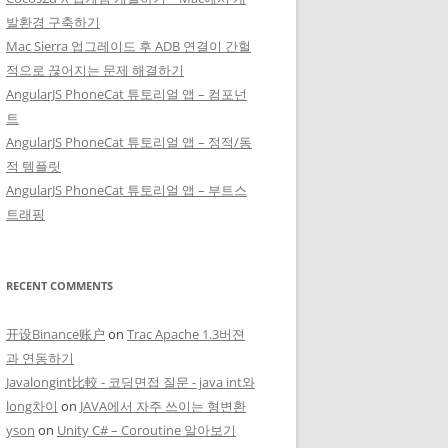
발환경 구축하기
Mac Sierra 업그레이드 후 ADB 연결이 간헐
적으로 끊어지는 문제 해결하기
AngularJS PhoneCat 튜토리얼 앱 – 컴포넌
트
AngularJS PhoneCat 튜토리얼 앱 – 정적/동
적 템플릿
AngularJS PhoneCat 튜토리얼 앱 – 부트스
트래핑
RECENT COMMENTS
开设Binance账户
on
Trac Apache 1.3버젼
과 연동하기
Javalongint比較 - 코딩면접 질문 - java int와
long차이
on
JAVA에서 자주 쓰이는 형변환
yson
on
Unity C# – Coroutine 알아보기