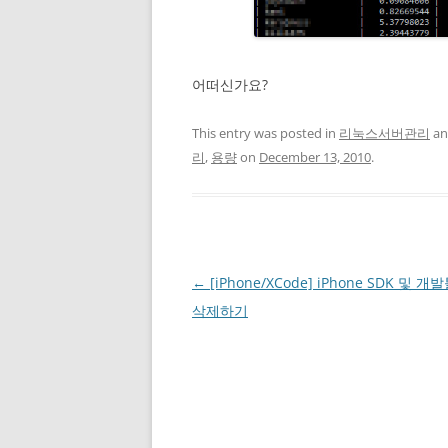
어떠신가요?
This entry was posted in
리눅스서버관리
an
리
,
용량
on
December 13, 2010
.
Post
←
[iPhone/XCode] iPhone SDK 및 
navigation
삭제하기