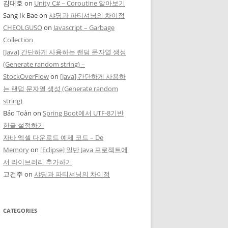
김대호
on
Unity C# – Coroutine 알아보기
Sang Ik Bae
on
샤딩과 파티셔닝의 차이점
CHEOLGUSO
on
Javascript – Garbage
Collection
[Java] 간단하게 사용하는 랜덤 문자열 생성
(Generate random string) –
StockOverFlow
on
[Java] 간단하게 사용하
는 랜덤 문자열 생성 (Generate random
string)
Bảo Toàn
on
Spring Boot에서 UTF-8기반
한글 설정하기
자바 엑셀 다운로드 예제 코드 – De
Memory
on
[Eclipse] 일반 Java 프로젝트에
서 라이브러리 추가하기
고건주
on
샤딩과 파티셔닝의 차이점
CATEGORIES