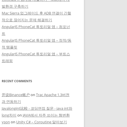
발환경 구축하기
Mac Sierra 업그레이드 후 ADB 연결이 간헐
적으로 끊어지는 문제 해결하기
AngularJS PhoneCat 튜토리얼 앱 – 컴포넌
트
AngularJS PhoneCat 튜토리얼 앱 – 정적/동
적 템플릿
AngularJS PhoneCat 튜토리얼 앱 – 부트스
트래핑
RECENT COMMENTS
开设Binance账户
on
Trac Apache 1.3버젼
과 연동하기
Javalongint比較 - 코딩면접 질문 - java int와
long차이
on
JAVA에서 자주 쓰이는 형변환
yson
on
Unity C# – Coroutine 알아보기