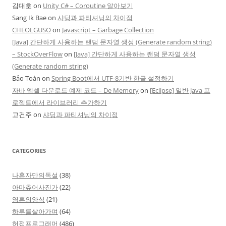
김대호
on
Unity C# – Coroutine 알아보기
Sang Ik Bae
on
샤딩과 파티셔닝의 차이점
CHEOLGUSO
on
Javascript – Garbage Collection
[Java] 간단하게 사용하는 랜덤 문자열 생성 (Generate random string)
– StockOverFlow
on
[Java] 간단하게 사용하는 랜덤 문자열 생성
(Generate random string)
Bảo Toàn
on
Spring Boot에서 UTF-8기반 한글 설정하기
자바 엑셀 다운로드 예제 코드 – De Memory
on
[Eclipse] 일반 Java 프
로젝트에서 라이브러리 추가하기
고건주
on
샤딩과 파티셔닝의 차이점
CATEGORIES
나혼자만의독설
(38)
아마츄어사진가
(22)
영혼의양식
(21)
하루를살아가며
(64)
허접프로그래머
(486)