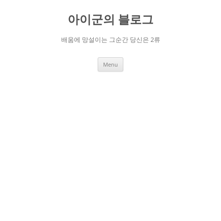
Skip
to
아이군의 블로그
content
배움에 망설이는 그순간 당신은 2류
Menu