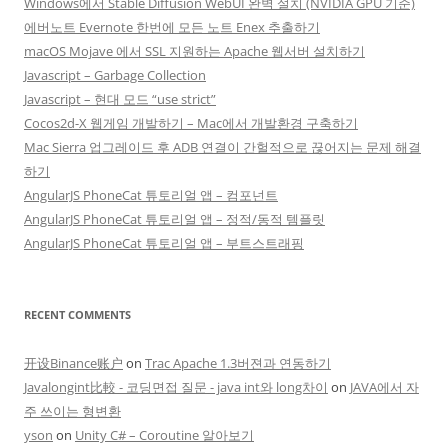
Windows에서 Stable Diffusion WebUI 완벽 설치 (NVIDIA GPU 기준)
에버노트 Evernote 한번에 모든 노트 Enex 추출하기
macOS Mojave 에서 SSL 지원하는 Apache 웹서버 설치하기
Javascript – Garbage Collection
Javascript – 현대 모드 “use strict”
Cocos2d-X 웹게임 개발하기 – Mac에서 개발환경 구축하기
Mac Sierra 업그레이드 후 ADB 연결이 간헐적으로 끊어지는 문제 해결
하기
AngularJS PhoneCat 튜토리얼 앱 – 컴포넌트
AngularJS PhoneCat 튜토리얼 앱 – 정적/동적 템플릿
AngularJS PhoneCat 튜토리얼 앱 – 부트스트래핑
RECENT COMMENTS
开设Binance账户
on
Trac Apache 1.3버젼과 연동하기
Javalongint比較 - 코딩면접 질문 - java int와 long차이
on
JAVA에서 자
주 쓰이는 형변환
yson
on
Unity C# – Coroutine 알아보기