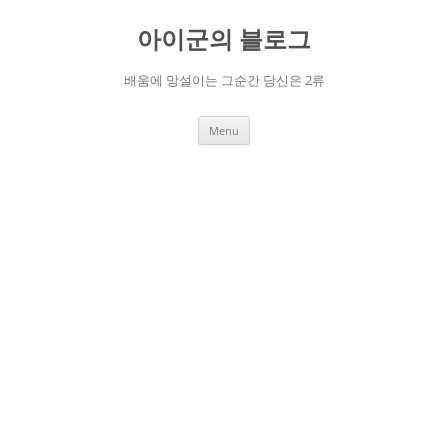
Skip
to
아이군의 블로그
content
배움에 망설이는 그순간 당신은 2류
Menu