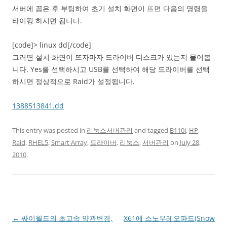
서버에 꼽은 후 부팅하여 초기 설치 화면이 뜨면 다음의 명령을
타이핑 하시면 됩니다.
[code]> linux dd[/code]
그러면 설치 화면이 뜨자마자 드라이버 디스크가 있는지 물어봅
니다. Yes를 선택하시고 USB를 선택하여 해당 드라이버를 선택
하시면 정상적으로 Raid가 설정됩니다.
1388513841.dd
This entry was posted in
리눅스서버관리
and tagged
B110i
,
HP
,
Raid
,
RHEL5
,
Smart Array
,
드라이버
,
리눅스
,
서버관리
on
July 28,
2010
.
Post
←
싸이월드의 초고속 약관변경,
X61에 스노우레오파드(Snow