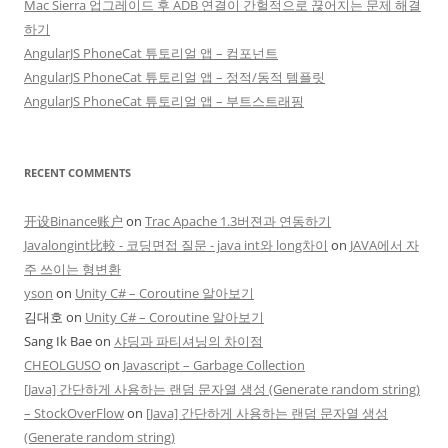
Mac Sierra 업그레이드 후 ADB 연결이 간헐적으로 끊어지는 문제 해결
하기
AngularJS PhoneCat 튜토리얼 앱 – 컴포넌트
AngularJS PhoneCat 튜토리얼 앱 – 정적/동적 템플릿
AngularJS PhoneCat 튜토리얼 앱 – 부트스트래핑
RECENT COMMENTS
开设Binance账户
on
Trac Apache 1.3버젼과 연동하기
Javalongint比較 - 코딩면접 질문 - java int와 long차이
on
JAVA에서 자
주 쓰이는 형변환
yson
on
Unity C# – Coroutine 알아보기
김대호
on
Unity C# – Coroutine 알아보기
Sang Ik Bae
on
샤딩과 파티셔닝의 차이점
CHEOLGUSO
on
Javascript – Garbage Collection
[Java] 간단하게 사용하는 랜덤 문자열 생성 (Generate random string)
– StockOverFlow
on
[Java] 간단하게 사용하는 랜덤 문자열 생성
(Generate random string)