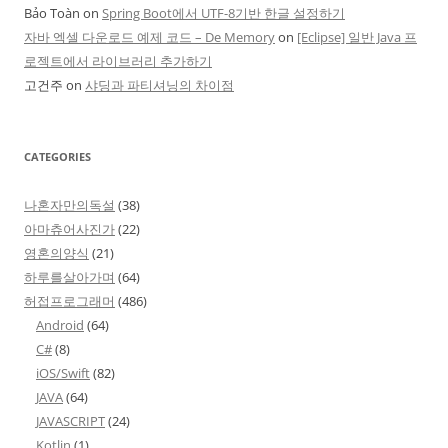
Bảo Toàn
on
Spring Boot에서 UTF-8기반 한글 설정하기
자바 엑셀 다운로드 예제 코드 – De Memory
on
[Eclipse] 일반 Java 프
로젝트에서 라이브러리 추가하기
고건주
on
샤딩과 파티셔닝의 차이점
CATEGORIES
나혼자만의독설
(38)
아마츄어사진가
(22)
영혼의양식
(21)
하루를살아가며
(64)
허접프로그래머
(486)
Android
(64)
C#
(8)
iOS/Swift
(82)
JAVA
(64)
JAVASCRIPT
(24)
Kotlin
(1)