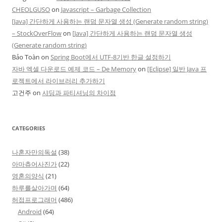
CHEOLGUSO
on
Javascript – Garbage Collection
[Java] 간단하게 사용하는 랜덤 문자열 생성 (Generate random string)
– StockOverFlow
on
[Java] 간단하게 사용하는 랜덤 문자열 생성
(Generate random string)
Bảo Toàn
on
Spring Boot에서 UTF-8기반 한글 설정하기
자바 엑셀 다운로드 예제 코드 – De Memory
on
[Eclipse] 일반 Java 프
로젝트에서 라이브러리 추가하기
고건주
on
샤딩과 파티셔닝의 차이점
CATEGORIES
나혼자만의독설
(38)
아마츄어사진가
(22)
영혼의양식
(21)
하루를살아가며
(64)
허접프로그래머
(486)
Android
(64)