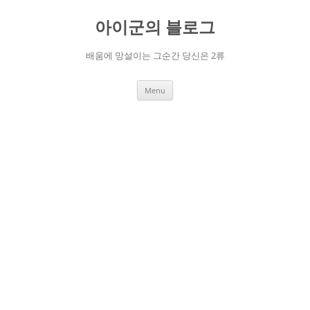
Skip
to
아이군의 블로그
content
배움에 망설이는 그순간 당신은 2류
Menu