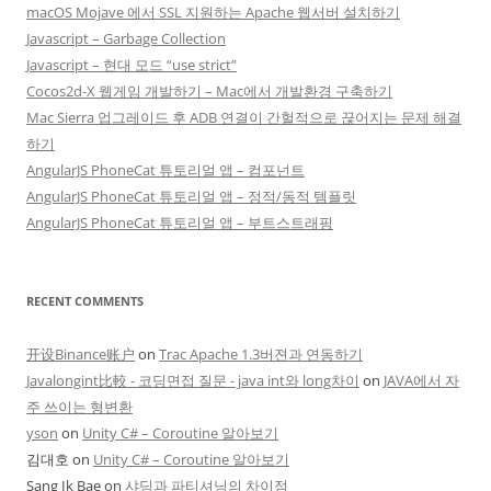
macOS Mojave 에서 SSL 지원하는 Apache 웹서버 설치하기
Javascript – Garbage Collection
Javascript – 현대 모드 “use strict”
Cocos2d-X 웹게임 개발하기 – Mac에서 개발환경 구축하기
Mac Sierra 업그레이드 후 ADB 연결이 간헐적으로 끊어지는 문제 해결
하기
AngularJS PhoneCat 튜토리얼 앱 – 컴포넌트
AngularJS PhoneCat 튜토리얼 앱 – 정적/동적 템플릿
AngularJS PhoneCat 튜토리얼 앱 – 부트스트래핑
RECENT COMMENTS
开设Binance账户
on
Trac Apache 1.3버젼과 연동하기
Javalongint比較 - 코딩면접 질문 - java int와 long차이
on
JAVA에서 자
주 쓰이는 형변환
yson
on
Unity C# – Coroutine 알아보기
김대호
on
Unity C# – Coroutine 알아보기
Sang Ik Bae
on
샤딩과 파티셔닝의 차이점