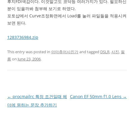
후지FDI색감이다. 이것말고도 코닥등 여러가지가 있다. 필요하신
분이 있을까봐 첨부해 보기로 하였다.
포토샵에서 Curve조정화면에서 Load를 눌러 파일들을 적용시켜
보면 된다.
1283736984.zip
This entry was posted in
아마츄어사진가
and tagged
DSLR
,
사진
,
필
름
on
June 23, 2006
.
Post
←
procmailrc 특정 조건일때 헤
Canon EF 50mm f1.0 Lens
→
navigation
더에 원하는 문장 추가하기