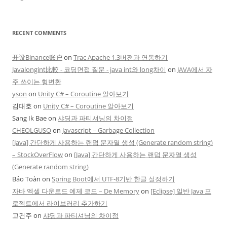
RECENT COMMENTS
开设Binance账户
on
Trac Apache 1.3버젼과 연동하기
Javalongint比較 - 코딩면접 질문 - java int와 long차이
on
JAVA에서 자
주 쓰이는 형변환
yson
on
Unity C# – Coroutine 알아보기
김대호
on
Unity C# – Coroutine 알아보기
Sang Ik Bae
on
샤딩과 파티셔닝의 차이점
CHEOLGUSO
on
Javascript – Garbage Collection
[Java] 간단하게 사용하는 랜덤 문자열 생성 (Generate random string)
– StockOverFlow
on
[Java] 간단하게 사용하는 랜덤 문자열 생성
(Generate random string)
Bảo Toàn
on
Spring Boot에서 UTF-8기반 한글 설정하기
자바 엑셀 다운로드 예제 코드 – De Memory
on
[Eclipse] 일반 Java 프
로젝트에서 라이브러리 추가하기
고건주
on
샤딩과 파티셔닝의 차이점