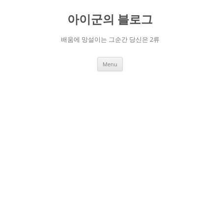
Skip
to
아이군의 블로그
content
배움에 망설이는 그순간 당신은 2류
Menu