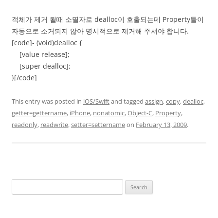
객체가 제거 될때 소멸자로 dealloc이 호출되는데 Property들이
자동으로 소거되지 않아 명시적으로 제거해 주셔야 합니다.
[code]- (void)dealloc {
[value release];
[super dealloc];
}[/code]
This entry was posted in
iOS/Swift
and tagged
assign
,
copy
,
dealloc
,
getter=gettername
,
iPhone
,
nonatomic
,
Object-C
,
Property
,
readonly
,
readwrite
,
setter=settername
on
February 13, 2009
.
Search
for: