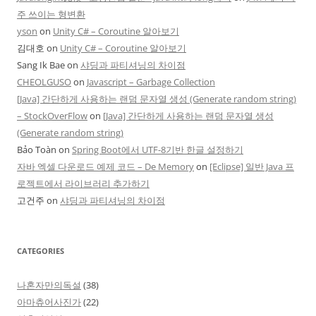
주 쓰이는 형변환
yson
on
Unity C# – Coroutine 알아보기
김대호
on
Unity C# – Coroutine 알아보기
Sang Ik Bae
on
샤딩과 파티셔닝의 차이점
CHEOLGUSO
on
Javascript – Garbage Collection
[Java] 간단하게 사용하는 랜덤 문자열 생성 (Generate random string)
– StockOverFlow
on
[Java] 간단하게 사용하는 랜덤 문자열 생성
(Generate random string)
Bảo Toàn
on
Spring Boot에서 UTF-8기반 한글 설정하기
자바 엑셀 다운로드 예제 코드 – De Memory
on
[Eclipse] 일반 Java 프
로젝트에서 라이브러리 추가하기
고건주
on
샤딩과 파티셔닝의 차이점
CATEGORIES
나혼자만의독설
(38)
아마츄어사진가
(22)