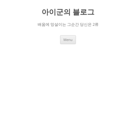
Skip
to
아이군의 블로그
content
배움에 망설이는 그순간 당신은 2류
Menu