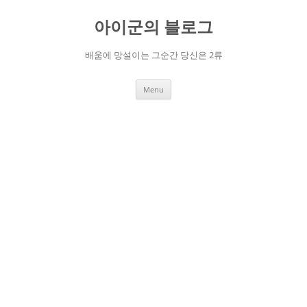
Skip
to
아이군의 블로그
content
배움에 망설이는 그순간 당신은 2류
Menu