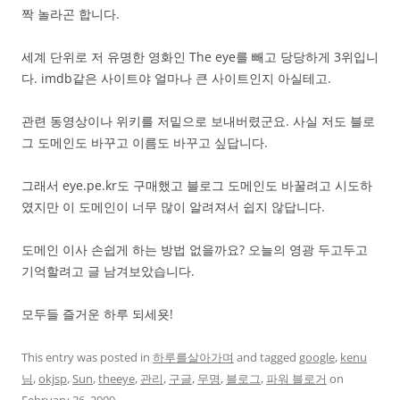
짝 놀라곤 합니다.
세계 단위로 저 유명한 영화인 The eye를 빼고 당당하게 3위입니
다. imdb같은 사이트야 얼마나 큰 사이트인지 아실테고.
관련 동영상이나 위키를 저밑으로 보내버렸군요. 사실 저도 블로
그 도메인도 바꾸고 이름도 바꾸고 싶답니다.
그래서 eye.pe.kr도 구매했고 블로그 도메인도 바꿀려고 시도하
였지만 이 도메인이 너무 많이 알려져서 쉽지 않답니다.
도메인 이사 손쉽게 하는 방법 없을까요? 오늘의 영광 두고두고
기억할려고 글 남겨보았습니다.
모두들 즐거운 하루 되세욧!
This entry was posted in
하루를살아가며
and tagged
google
,
kenu
님
,
okjsp
,
Sun
,
theeye
,
관리
,
구글
,
무명
,
블로그
,
파워 블로거
on
February 26, 2009
.