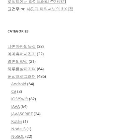
로젝트에서 라이브러리 추가하기
고건주
on
샤딩과 파티셔닝의 차이점
CATEGORIES
나혼자만의독설
(38)
아마츄어사진가
(22)
영혼의양식
(21)
하루를살아가며
(64)
허접프로그래머
(486)
Android
(64)
C#
(8)
iOS/Swift
(82)
JAVA
(64)
JAVASCRIPT
(24)
Kotlin
(1)
Node.JS
(1)
NoSQL
(22)