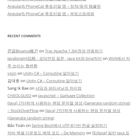
AngularJS PhoneCat 튜토리얼 앱 – 정적/동적 템플릿
AngularJS PhoneCat 튜토리얼 앱 – 부트스트래핑
RECENT COMMENTS
开设Binance账户
on
Trac Apache 1.3버젼과 연동하기
Javalongint比較 - 코딩면접 질문 - java int와 long차이
on
JAVA에서 자
주 쓰이는 형변환
yson
on
Unity C# – Coroutine 알아보기
김대호
on
Unity C# – Coroutine 알아보기
Sang Ik Bae
on
샤딩과 파티셔닝의 차이점
CHEOLGUSO
on
Javascript – Garbage Collection
[Java] 간단하게 사용하는 랜덤 문자열 생성 (Generate random string)
– StockOverFlow
on
[Java] 간단하게 사용하는 랜덤 문자열 생성
(Generate random string)
Bảo Toàn
on
Spring Boot에서 UTF-8기반 한글 설정하기
자바 엑셀 다운로드 예제 코드 – De Memory
on
[Eclipse] 일반 Java 프