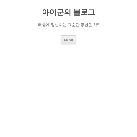
Skip
to
아이군의 블로그
content
배움에 망설이는 그순간 당신은 2류
Menu