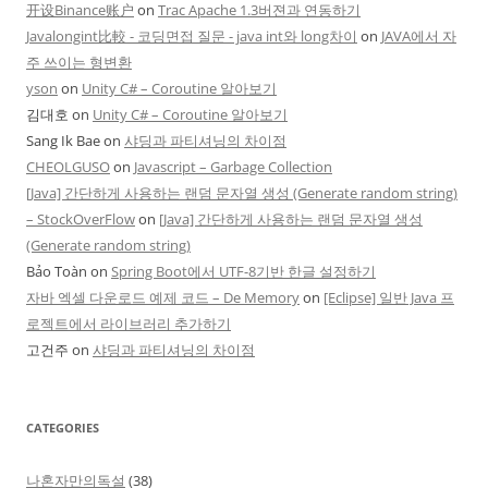
开设Binance账户
on
Trac Apache 1.3버젼과 연동하기
Javalongint比較 - 코딩면접 질문 - java int와 long차이
on
JAVA에서 자
주 쓰이는 형변환
yson
on
Unity C# – Coroutine 알아보기
김대호
on
Unity C# – Coroutine 알아보기
Sang Ik Bae
on
샤딩과 파티셔닝의 차이점
CHEOLGUSO
on
Javascript – Garbage Collection
[Java] 간단하게 사용하는 랜덤 문자열 생성 (Generate random string)
– StockOverFlow
on
[Java] 간단하게 사용하는 랜덤 문자열 생성
(Generate random string)
Bảo Toàn
on
Spring Boot에서 UTF-8기반 한글 설정하기
자바 엑셀 다운로드 예제 코드 – De Memory
on
[Eclipse] 일반 Java 프
로젝트에서 라이브러리 추가하기
고건주
on
샤딩과 파티셔닝의 차이점
CATEGORIES
나혼자만의독설
(38)