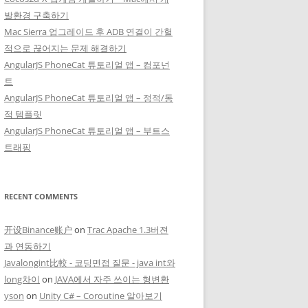
발환경 구축하기
Mac Sierra 업그레이드 후 ADB 연결이 간헐
적으로 끊어지는 문제 해결하기
AngularJS PhoneCat 튜토리얼 앱 – 컴포넌
트
AngularJS PhoneCat 튜토리얼 앱 – 정적/동
적 템플릿
AngularJS PhoneCat 튜토리얼 앱 – 부트스
트래핑
RECENT COMMENTS
开设Binance账户
on
Trac Apache 1.3버젼
과 연동하기
Javalongint比較 - 코딩면접 질문 - java int와
long차이
on
JAVA에서 자주 쓰이는 형변환
yson
on
Unity C# – Coroutine 알아보기