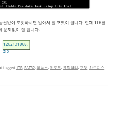
옵션없이 포맷하시면 알아서 잘 포맷이 됩니다. 현재 1TB를
 문제없이 잘 됩니다.
1262131868.
zip
d tagged
1TB
,
FAT32
,
리눅스
,
윈도우
,
유틸리티
,
포맷
,
하드디스