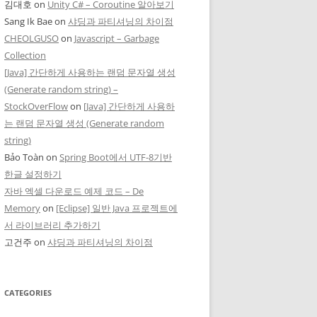
김대호
on
Unity C# – Coroutine 알아보기
Sang Ik Bae
on
샤딩과 파티셔닝의 차이점
CHEOLGUSO
on
Javascript – Garbage
Collection
[Java] 간단하게 사용하는 랜덤 문자열 생성
(Generate random string) –
StockOverFlow
on
[Java] 간단하게 사용하
는 랜덤 문자열 생성 (Generate random
string)
Bảo Toàn
on
Spring Boot에서 UTF-8기반
한글 설정하기
자바 엑셀 다운로드 예제 코드 – De
Memory
on
[Eclipse] 일반 Java 프로젝트에
서 라이브러리 추가하기
고건주
on
샤딩과 파티셔닝의 차이점
CATEGORIES