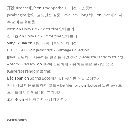
开设Binance账户
on
Trac Apache 1.3버젼과 연동하기
Javalongint比較 - 코딩면접 질문 - java int와 long차이
on
JAVA에서 자
주 쓰이는 형변환
yson
on
Unity C# – Coroutine 알아보기
김대호
on
Unity C# – Coroutine 알아보기
Sang Ik Bae
on
샤딩과 파티셔닝의 차이점
CHEOLGUSO
on
Javascript – Garbage Collection
[Java] 간단하게 사용하는 랜덤 문자열 생성 (Generate random string)
– StockOverFlow
on
[Java] 간단하게 사용하는 랜덤 문자열 생성
(Generate random string)
Bảo Toàn
on
Spring Boot에서 UTF-8기반 한글 설정하기
자바 엑셀 다운로드 예제 코드 – De Memory
on
[Eclipse] 일반 Java 프
로젝트에서 라이브러리 추가하기
고건주
on
샤딩과 파티셔닝의 차이점
CATEGORIES