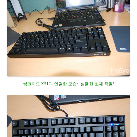
씽크패드 X61과 연결한 모습~ 심플한 뽀대 작열!