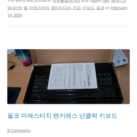
This entry was posted in
하루를살아가며
and tagged
Dell
,
SK-8115
,
SK-8135
,
델
,
마제스터치
,
멀티미디어
,
키감
,
키보드
,
필코
on
February
19, 2009
.
필코 마제스터치 텐키레스 넌클릭 키보드
8 Comments