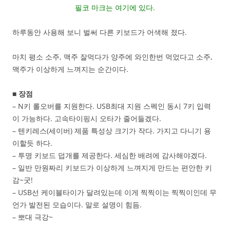
필코 마크는 여기에 있다.
하루동안 사용해 보니 벌써 다른 키보드가 어색해 졌다.
마치 평소 소주, 맥주 잘먹다가 양주에 와인한번 먹었다고 소주,
맥주가 이상하게 느껴지는 순간이다.
■ 장점
– N키 롤오버를 지원한다. USB최대 지원 스펙인 동시 7키 입력
이 가능하다. 고속타이핑시 오타가 줄어들겠다.
– 텐키레스(세이버) 제품 특성상 크기가 작다. 가지고 다니기 용
이할듯 하다.
– 투명 키보드 덥개를 제공한다. 세심한 배려에 감사해야겠다.
– 일반 만원짜리 키보드가 이상하게 느껴지게 만드는 편안한 키
감~굿!
– USB선 케이블타이가 달려있는데 이게 찍찍이는 찍찍이인데 무
언가 발전된 모습이다. 말로 설명이 힘듬.
– 뽀대 극강~