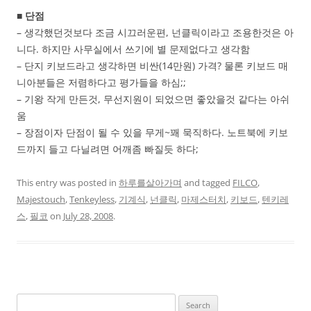
■ 단점
– 생각했던것보다 조금 시끄러운편, 넌클릭이라고 조용한것은 아
니다. 하지만 사무실에서 쓰기에 별 문제없다고 생각함
– 단지 키보드라고 생각하면 비싼(14만원) 가격? 물론 키보드 매
니아분들은 저렴하다고 평가들을 하심;;
– 기왕 작게 만든것, 무선지원이 되었으면 좋았을것 같다는 아쉬
움
– 장점이자 단점이 될 수 있을 무게~꽤 묵직하다. 노트북에 키보
드까지 들고 다닐려면 어깨좀 빠질듯 하다;
This entry was posted in
하루를살아가며
and tagged
FILCO
,
Majestouch
,
Tenkeyless
,
기계식
,
넌클릭
,
마제스터치
,
키보드
,
텐키레
스
,
필코
on
July 28, 2008
.
Search