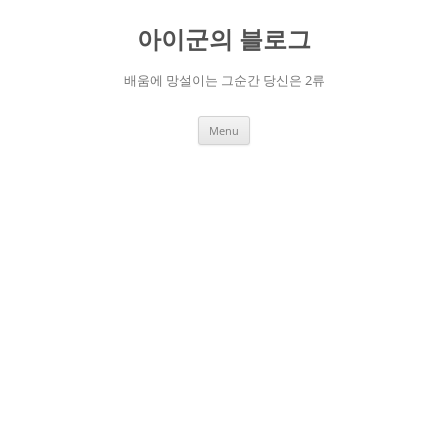
Skip
to
아이군의 블로그
content
배움에 망설이는 그순간 당신은 2류
Menu