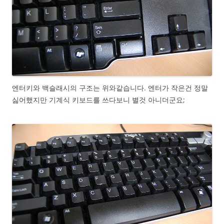
엔터키와 백슬래시의 구조는 위와같습니다. 엔터가 작은건 정말
싫어했지만 기계식 키보드를 쓰다보니 별것 아니더군요;