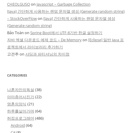
CHEOLGUSO
on
Javascript – Garbage Collection
[Java] 간단하게 사용하는 랜덤 문자열 생성 (Generate random string)
– StockOverFlow
on
[Java] 간단하게 사용하는 랜덤 문자열 생성
(Generate random string)
Bảo Toàn
on
Spring Boot에서 UTF-8기반 한글 설정하기
자바 엑셀 다운로드 예제 코드 – De Memory
on
[Eclipse] 일반 Java 프
로젝트에서 라이브러리 추가하기
고건주
on
샤딩과 파티셔닝의 차이점
CATEGORIES
나혼자만의독설
(38)
아마츄어사진가
(22)
영혼의양식
(21)
하루를살아가며
(64)
허접프로그래머
(486)
Android
(64)
C#
(8)