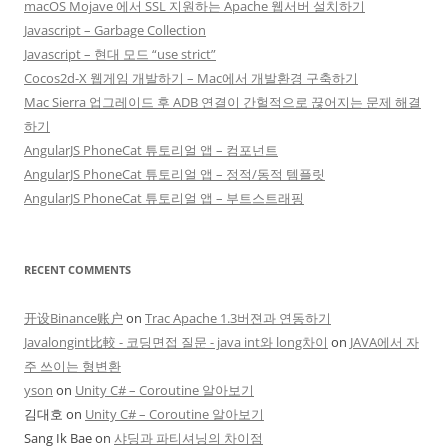
macOS Mojave 에서 SSL 지원하는 Apache 웹서버 설치하기
Javascript – Garbage Collection
Javascript – 현대 모드 “use strict”
Cocos2d-X 웹게임 개발하기 – Mac에서 개발환경 구축하기
Mac Sierra 업그레이드 후 ADB 연결이 간헐적으로 끊어지는 문제 해결
하기
AngularJS PhoneCat 튜토리얼 앱 – 컴포넌트
AngularJS PhoneCat 튜토리얼 앱 – 정적/동적 템플릿
AngularJS PhoneCat 튜토리얼 앱 – 부트스트래핑
RECENT COMMENTS
开设Binance账户
on
Trac Apache 1.3버젼과 연동하기
Javalongint比較 - 코딩면접 질문 - java int와 long차이
on
JAVA에서 자
주 쓰이는 형변환
yson
on
Unity C# – Coroutine 알아보기
김대호
on
Unity C# – Coroutine 알아보기
Sang Ik Bae
on
샤딩과 파티셔닝의 차이점