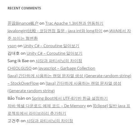
RECENT COMMENTS
开设Binance账户
on
Trac Apache 1.3버젼과 연동하기
Javalongint比較 - 코딩면접 질문 - java int와 long차이
on
JAVA에서 자
주 쓰이는 형변환
yson
on
Unity C# – Coroutine 알아보기
김대호
on
Unity C# – Coroutine 알아보기
Sang Ik Bae
on
샤딩과 파티셔닝의 차이점
CHEOLGUSO
on
Javascript – Garbage Collection
[Java] 간단하게 사용하는 랜덤 문자열 생성 (Generate random string)
– StockOverFlow
on
[Java] 간단하게 사용하는 랜덤 문자열 생성
(Generate random string)
Bảo Toàn
on
Spring Boot에서 UTF-8기반 한글 설정하기
자바 엑셀 다운로드 예제 코드 – De Memory
on
[Eclipse] 일반 Java 프
로젝트에서 라이브러리 추가하기
고건주
on
샤딩과 파티셔닝의 차이점