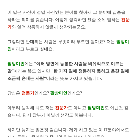
이 말은 자신이 정말 자신있는 분야를 찾아서 그 분야에 집중을
하라는 의미를 갖습니다. 어떻게 생각하면 요즘 소위 말하는
전문
가
와 일맥 상통하지 않을까 생각되는군요.
그렇다면 반대되는 사람은 무엇이라 부르면 될까요? 저는
팔방미
인
이라고 부르고 싶네요.
팔방미인
에는
“여러 방면에 능통한 사람을 비유적으로 이르는
말”
이라는 뜻도 있지만
“한 가지 일에 정통하지 못하고 온갖 일에
조금씩 손대는 사람”
이라는 뜻도 가지고 있습니다.
당신은
전문가
인가요?
팔방미인
인가요?
아무리 생각해 봐도 저는
전문가
도 아니고
팔방미인
도 아닌것 같
습니다. 단지 잡부가 아닐까 생각도 해봅니다.
하지만 늦지는 않은것 같습니다. 제가 하고 있는 이 IT분야에서도
제가 특히나 좋아하고 즐거워 하는 분야가 있거든요.