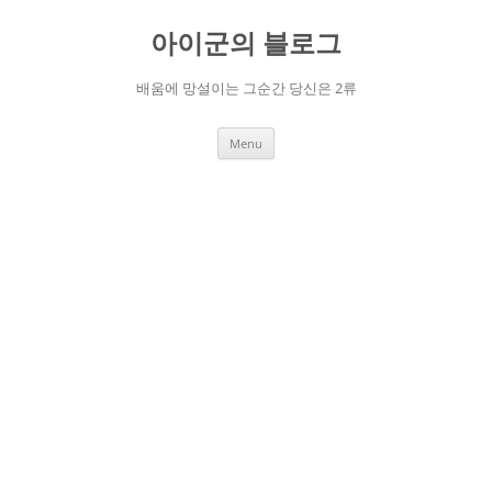
Skip
to
아이군의 블로그
content
배움에 망설이는 그순간 당신은 2류
Menu