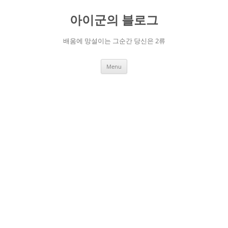
Skip
to
아이군의 블로그
content
배움에 망설이는 그순간 당신은 2류
Menu