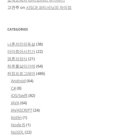
로젝트에서 라이브러리 추가하기
고건주
on
샤딩과 파티셔닝의 차이점
CATEGORIES
나혼자만의독설
(38)
아마츄어사진가
(22)
영혼의양식
(21)
하루를살아가며
(64)
허접프로그래머
(486)
Android
(64)
C#
(8)
iOS/Swift
(82)
JAVA
(64)
JAVASCRIPT
(24)
Kotlin
(1)
Node.JS
(1)
NoSQL
(22)