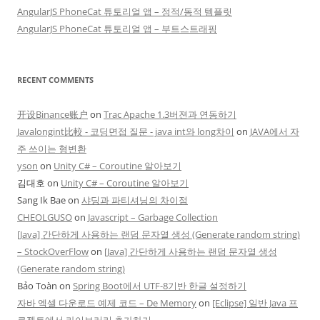
AngularJS PhoneCat 튜토리얼 앱 – 정적/동적 템플릿
AngularJS PhoneCat 튜토리얼 앱 – 부트스트래핑
RECENT COMMENTS
开设Binance账户
on
Trac Apache 1.3버젼과 연동하기
Javalongint比較 - 코딩면접 질문 - java int와 long차이
on
JAVA에서 자
주 쓰이는 형변환
yson
on
Unity C# – Coroutine 알아보기
김대호
on
Unity C# – Coroutine 알아보기
Sang Ik Bae
on
샤딩과 파티셔닝의 차이점
CHEOLGUSO
on
Javascript – Garbage Collection
[Java] 간단하게 사용하는 랜덤 문자열 생성 (Generate random string)
– StockOverFlow
on
[Java] 간단하게 사용하는 랜덤 문자열 생성
(Generate random string)
Bảo Toàn
on
Spring Boot에서 UTF-8기반 한글 설정하기
자바 엑셀 다운로드 예제 코드 – De Memory
on
[Eclipse] 일반 Java 프