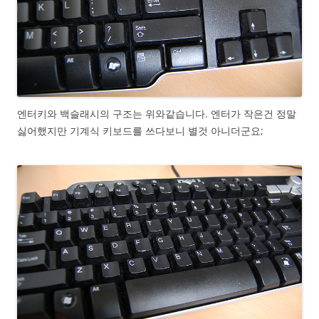
엔터키와 백슬래시의 구조는 위와같습니다. 엔터가 작은건 정말
싫어했지만 기계식 키보드를 쓰다보니 별것 아니더군요;