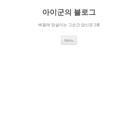
Skip
to
아이군의 블로그
content
배움에 망설이는 그순간 당신은 2류
Menu