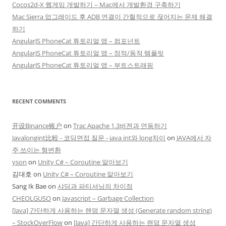
Cocos2d-X 웹게임 개발하기 – Mac에서 개발환경 구축하기
Mac Sierra 업그레이드 후 ADB 연결이 간헐적으로 끊어지는 문제 해결
하기
AngularJS PhoneCat 튜토리얼 앱 – 컴포넌트
AngularJS PhoneCat 튜토리얼 앱 – 정적/동적 템플릿
AngularJS PhoneCat 튜토리얼 앱 – 부트스트래핑
RECENT COMMENTS
开设Binance账户
on
Trac Apache 1.3버젼과 연동하기
Javalongint比較 - 코딩면접 질문 - java int와 long차이
on
JAVA에서 자
주 쓰이는 형변환
yson
on
Unity C# – Coroutine 알아보기
김대호
on
Unity C# – Coroutine 알아보기
Sang Ik Bae
on
샤딩과 파티셔닝의 차이점
CHEOLGUSO
on
Javascript – Garbage Collection
[Java] 간단하게 사용하는 랜덤 문자열 생성 (Generate random string)
– StockOverFlow
on
[Java] 간단하게 사용하는 랜덤 문자열 생성