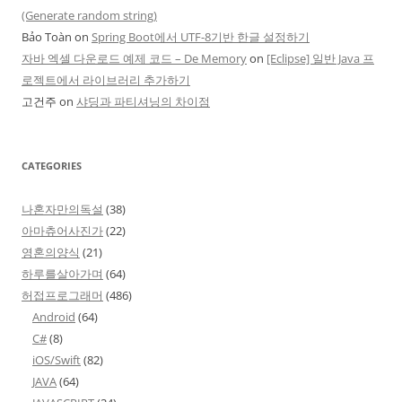
(Generate random string)
Bảo Toàn
on
Spring Boot에서 UTF-8기반 한글 설정하기
자바 엑셀 다운로드 예제 코드 – De Memory
on
[Eclipse] 일반 Java 프
로젝트에서 라이브러리 추가하기
고건주
on
샤딩과 파티셔닝의 차이점
CATEGORIES
나혼자만의독설
(38)
아마츄어사진가
(22)
영혼의양식
(21)
하루를살아가며
(64)
허접프로그래머
(486)
Android
(64)
C#
(8)
iOS/Swift
(82)
JAVA
(64)