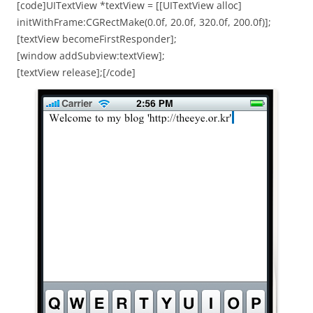
[code]UITextView *textView = [[UITextView alloc]
initWithFrame:CGRectMake(0.0f, 20.0f, 320.0f, 200.0f)];
[textView becomeFirstResponder];
[window addSubview:textView];
[textView release];[/code]