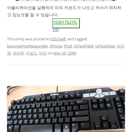
어플리케이션을 실행하자 마자 키보드가 나오고 커서가 위치하
고 있는것을 알 수 있습니다.
1030176275.
zip
This entry was posted in
iOS/Swift
and tagged
becomeFirstResponder
,
iPhone
,
iPod
,
UITextField
,
UITextView
,
아이
팟
,
아이폰
,
키보드
,
터치
on
May 20, 2009
.