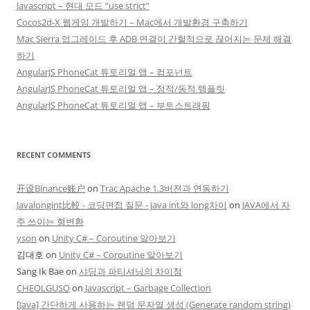
Javascript – 현대 모드 “use strict”
Cocos2d-X 웹게임 개발하기 – Mac에서 개발환경 구축하기
Mac Sierra 업그레이드 후 ADB 연결이 간헐적으로 끊어지는 문제 해결
하기
AngularJS PhoneCat 튜토리얼 앱 – 컴포넌트
AngularJS PhoneCat 튜토리얼 앱 – 정적/동적 템플릿
AngularJS PhoneCat 튜토리얼 앱 – 부트스트래핑
RECENT COMMENTS
开设Binance账户
on
Trac Apache 1.3버젼과 연동하기
Javalongint比較 - 코딩면접 질문 - java int와 long차이
on
JAVA에서 자
주 쓰이는 형변환
yson
on
Unity C# – Coroutine 알아보기
김대호
on
Unity C# – Coroutine 알아보기
Sang Ik Bae
on
샤딩과 파티셔닝의 차이점
CHEOLGUSO
on
Javascript – Garbage Collection
[Java] 간단하게 사용하는 랜덤 문자열 생성 (Generate random string)