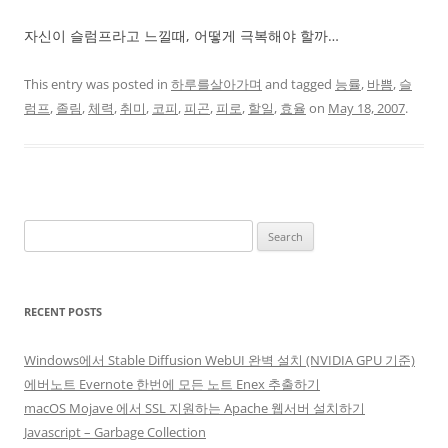
자신이 슬럼프라고 느낄때, 어떻게 극복해야 할까…
This entry was posted in
하루를살아가며
and tagged
능률
,
바쁨
,
슬
럼프
,
졸림
,
체력
,
취미
,
코피
,
피곤
,
피로
,
할일
,
효율
on
May 18, 2007
.
Search
for:
RECENT POSTS
Windows에서 Stable Diffusion WebUI 완벽 설치 (NVIDIA GPU 기준)
에버노트 Evernote 한번에 모든 노트 Enex 추출하기
macOS Mojave 에서 SSL 지원하는 Apache 웹서버 설치하기
Javascript – Garbage Collection