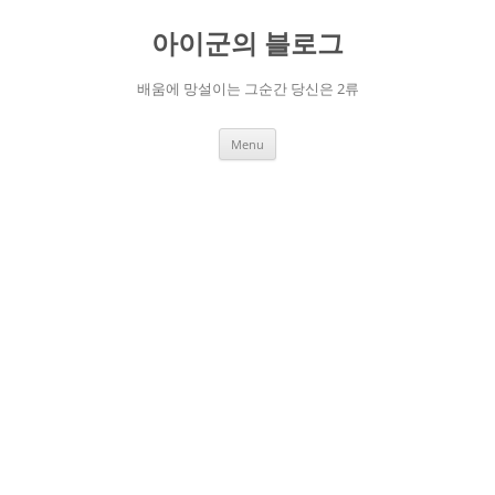
Skip
to
아이군의 블로그
content
배움에 망설이는 그순간 당신은 2류
Menu