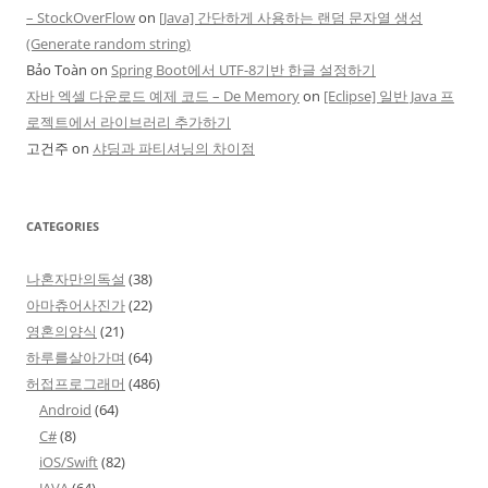
– StockOverFlow
on
[Java] 간단하게 사용하는 랜덤 문자열 생성
(Generate random string)
Bảo Toàn
on
Spring Boot에서 UTF-8기반 한글 설정하기
자바 엑셀 다운로드 예제 코드 – De Memory
on
[Eclipse] 일반 Java 프
로젝트에서 라이브러리 추가하기
고건주
on
샤딩과 파티셔닝의 차이점
CATEGORIES
나혼자만의독설
(38)
아마츄어사진가
(22)
영혼의양식
(21)
하루를살아가며
(64)
허접프로그래머
(486)
Android
(64)
C#
(8)
iOS/Swift
(82)
JAVA
(64)