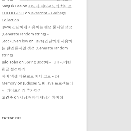
Sang Ik Bae
on
샤딩과 파티셔닝의 차이점
CHEOLGUSO
on
Javascript – Garbage
Collection
[Java] 간단하게 사용하는 랜덤 문자열 생성
(Generate random string) –
StockOverFlow
on
[Java] 간단하게 사용하
는 랜덤 문자열 생성 (Generate random
string)
Bảo Toàn
on
Spring Boot에서 UTF-8기반
한글 설정하기
자바 엑셀 다운로드 예제 코드 – De
Memory
on
[Eclipse] 일반 Java 프로젝트에
서 라이브러리 추가하기
고건주
on
샤딩과 파티셔닝의 차이점
CATEGORIES