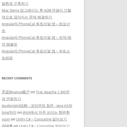
발환경 구축하기
Mac Sierra 업그레이드 후 ADB 연결이 간헐
적으로 끊어지는 문제 해결하기
AngularJS PhoneCat 튜토리얼 앱 – 컴포넌
트
AngularJS PhoneCat 튜토리얼 앱 – 정적/동
적 템플릿
AngularJS PhoneCat 튜토리얼 앱 – 부트스
트래핑
RECENT COMMENTS
开设Binance账户
on
Trac Apache 1.3버젼
과 연동하기
Javalongint比較 - 코딩면접 질문 - java int와
long차이
on
JAVA에서 자주 쓰이는 형변환
yson
on
Unity C# – Coroutine 알아보기
김대호
on
Unity C# – Coroutine 알아보기