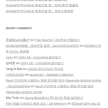
AngularJS PhoneCat 튜토리얼 앱 – 정적/동적 템플릿
AngularJS PhoneCat 튜토리얼 앱 – 부트스트래핑
RECENT COMMENTS
开设Binance账户
on
Trac Apache 1.3버젼과 연동하기
Javalongint比較 - 코딩면접 질문 - java int와 long차이
on
JAVA에서 자
주 쓰이는 형변환
yson
on
Unity C# – Coroutine 알아보기
김대호
on
Unity C# – Coroutine 알아보기
Sang Ik Bae
on
샤딩과 파티셔닝의 차이점
CHEOLGUSO
on
Javascript – Garbage Collection
[Java] 간단하게 사용하는 랜덤 문자열 생성 (Generate random string)
– StockOverFlow
on
[Java] 간단하게 사용하는 랜덤 문자열 생성
(Generate random string)
Bảo Toàn
on
Spring Boot에서 UTF-8기반 한글 설정하기
자바 엑셀 다운로드 예제 코드 – De Memory
on
[Eclipse] 일반 Java 프