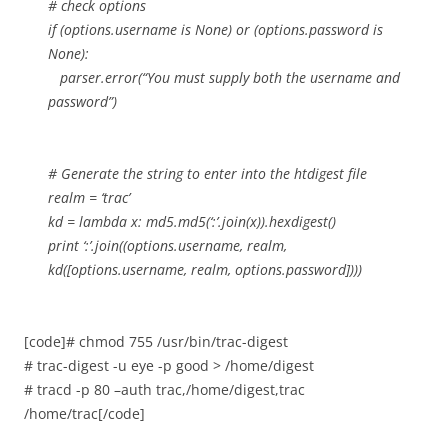
# check options
if (options.username is None) or (options.password is
None):
parser.error(“You must supply both the username and
password”)
# Generate the string to enter into the htdigest file
realm = ‘trac’
kd = lambda x: md5.md5(‘:’.join(x)).hexdigest()
print ‘:’.join((options.username, realm,
kd([options.username, realm, options.password])))
[code]# chmod 755 /usr/bin/trac-digest
# trac-digest -u eye -p good > /home/digest
# tracd -p 80 –auth trac,/home/digest,trac
/home/trac[/code]