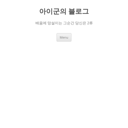
Skip
to
아이군의 블로그
content
배움에 망설이는 그순간 당신은 2류
Menu