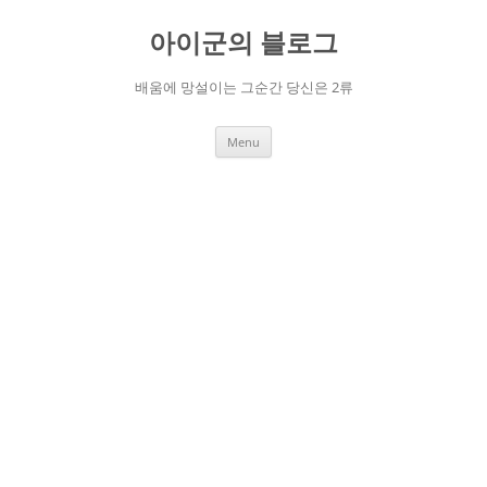
Skip
to
아이군의 블로그
content
배움에 망설이는 그순간 당신은 2류
Menu