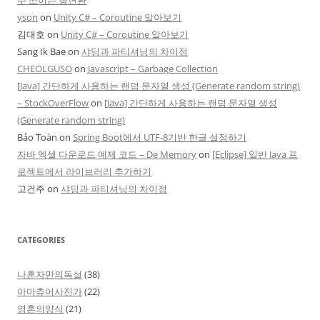
주 쓰이는 형변환
yson
on
Unity C# – Coroutine 알아보기
김대호
on
Unity C# – Coroutine 알아보기
Sang Ik Bae
on
샤딩과 파티셔닝의 차이점
CHEOLGUSO
on
Javascript – Garbage Collection
[Java] 간단하게 사용하는 랜덤 문자열 생성 (Generate random string)
– StockOverFlow
on
[Java] 간단하게 사용하는 랜덤 문자열 생성
(Generate random string)
Bảo Toàn
on
Spring Boot에서 UTF-8기반 한글 설정하기
자바 엑셀 다운로드 예제 코드 – De Memory
on
[Eclipse] 일반 Java 프
로젝트에서 라이브러리 추가하기
고건주
on
샤딩과 파티셔닝의 차이점
CATEGORIES
나혼자만의독설
(38)
아마츄어사진가
(22)
영혼의양식
(21)