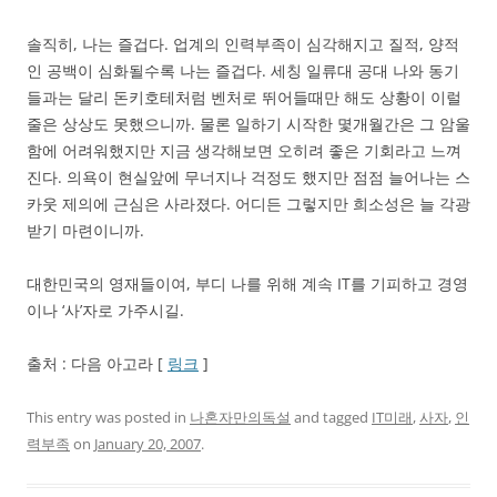
솔직히, 나는 즐겁다. 업계의 인력부족이 심각해지고 질적, 양적
인 공백이 심화될수록 나는 즐겁다. 세칭 일류대 공대 나와 동기
들과는 달리 돈키호테처럼 벤처로 뛰어들때만 해도 상황이 이럴
줄은 상상도 못했으니까. 물론 일하기 시작한 몇개월간은 그 암울
함에 어려워했지만 지금 생각해보면 오히려 좋은 기회라고 느껴
진다. 의욕이 현실앞에 무너지나 걱정도 했지만 점점 늘어나는 스
카웃 제의에 근심은 사라졌다. 어디든 그렇지만 희소성은 늘 각광
받기 마련이니까.
대한민국의 영재들이여, 부디 나를 위해 계속 IT를 기피하고 경영
이나 ‘사’자로 가주시길.
출처 : 다음 아고라 [
링크
]
This entry was posted in
나혼자만의독설
and tagged
IT미래
,
사자
,
인
력부족
on
January 20, 2007
.