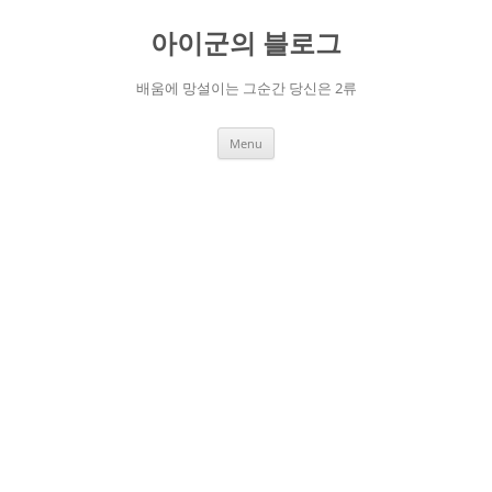
Skip
to
아이군의 블로그
content
배움에 망설이는 그순간 당신은 2류
Menu