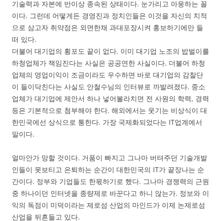
기술력과 자본에 반이상 종속된 상태이다. 눈가리고 아웅하는 꼴
이다. 그런데 어떻게든 경영진과 정치인들은 이것을 자신의 치적
으로 삼고자 취약점은 외면한채 과대포장시켜 홍보하기에만 들
떠 있다.
더불어 대기업의 횡포도 끝이 없다. 이미 대기업 노조의 밥벌이를
하청업체가 책임진다는 사실은 공공연한 사실이다. 더불어 하청
업체의 영업이익이 조금이라도 우수하면 바로 대기업의 감찰단
이 들이닥친다는 사실도 안철수님의 인터뷰로 까발려졌다. 중소
업체가 대기업에 제안서 하나 넣어볼라치면 전 사원의 학력, 경력
등은 기본적으로 첨부해야 한다. 해외에서는 웃기는 비상식이 대
한민국에선 상식으로 통한다. 가장 국제화되었다는 IT업계에서
말이다.
얼마안가 망할 것이다. 거품이 빠지고 그나마 버텨주던 기술개발
인들이 못보티고 은퇴하는 순간이 대한민국의 IT가 끝장나는 순
간이다. 정부와 기업들도 한몫하기로 했다. 그나마 경쟁력의 근원
중 하나이던 인터넷을 종량제로 바꾼다고 하니 않는가. 정보와 이
익의 독점이 미덕이라는 제로섬 산업의 마인드가 이제 논제로섬
산업을 뒤흔들고 있다.