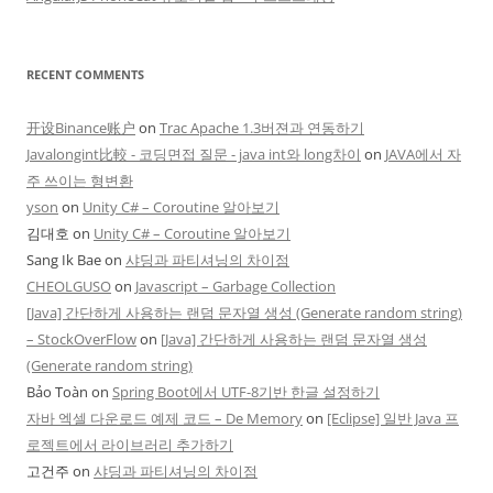
RECENT COMMENTS
开设Binance账户
on
Trac Apache 1.3버젼과 연동하기
Javalongint比較 - 코딩면접 질문 - java int와 long차이
on
JAVA에서 자
주 쓰이는 형변환
yson
on
Unity C# – Coroutine 알아보기
김대호
on
Unity C# – Coroutine 알아보기
Sang Ik Bae
on
샤딩과 파티셔닝의 차이점
CHEOLGUSO
on
Javascript – Garbage Collection
[Java] 간단하게 사용하는 랜덤 문자열 생성 (Generate random string)
– StockOverFlow
on
[Java] 간단하게 사용하는 랜덤 문자열 생성
(Generate random string)
Bảo Toàn
on
Spring Boot에서 UTF-8기반 한글 설정하기
자바 엑셀 다운로드 예제 코드 – De Memory
on
[Eclipse] 일반 Java 프
로젝트에서 라이브러리 추가하기
고건주
on
샤딩과 파티셔닝의 차이점