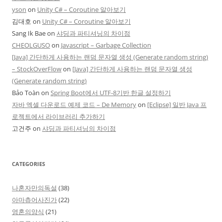
yson
on
Unity C# – Coroutine 알아보기
김대호
on
Unity C# – Coroutine 알아보기
Sang Ik Bae
on
샤딩과 파티셔닝의 차이점
CHEOLGUSO
on
Javascript – Garbage Collection
[Java] 간단하게 사용하는 랜덤 문자열 생성 (Generate random string)
– StockOverFlow
on
[Java] 간단하게 사용하는 랜덤 문자열 생성
(Generate random string)
Bảo Toàn
on
Spring Boot에서 UTF-8기반 한글 설정하기
자바 엑셀 다운로드 예제 코드 – De Memory
on
[Eclipse] 일반 Java 프
로젝트에서 라이브러리 추가하기
고건주
on
샤딩과 파티셔닝의 차이점
CATEGORIES
나혼자만의독설
(38)
아마츄어사진가
(22)
영혼의양식
(21)