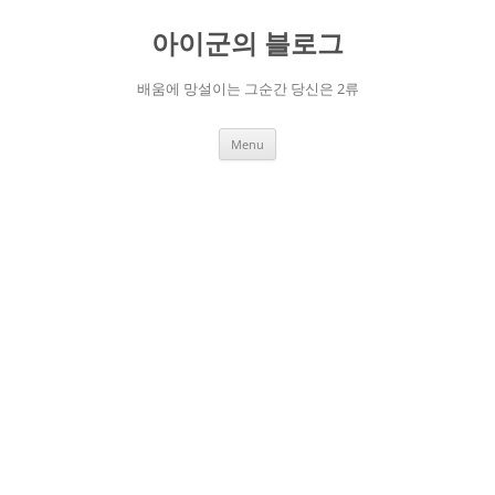
Skip
to
아이군의 블로그
content
배움에 망설이는 그순간 당신은 2류
Menu