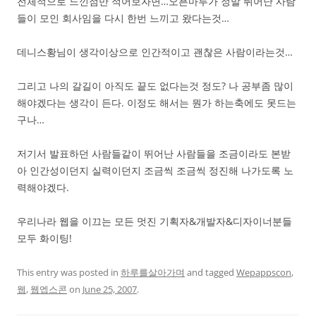
전체적으로 느낀점만 적어보자면…오픈마루가 정말 뛰어난 사람
들이 모인 회사임을 다시 한번 느끼고 왔다는것…
데니스황님이 생각이상으로 인간적이고 괜찮은 사람이라는것…
그리고 나의 갈길이 아직도 끝도 없다는것 정도? 나 공부좀 많이
해야겠다는 생각이 든다. 이정도 해서는 뭔가 하는축에도 못드는
구나…
저기서 발표하던 사람들같이 뛰어난 사람들을 조금이라도 본받
아 인간성이던지 실력이던지 조금씩 조금씩 정진해 나가도록 노
력해야겠다.
우리나라 웹을 이끄는 모든 멋진 기획자&개발자&디자이너분들
모두 화이팅!
This entry was posted in
하루를살아가며
and tagged
Wepappscon
,
웹
,
웹엡스콘
on
June 25, 2007
.