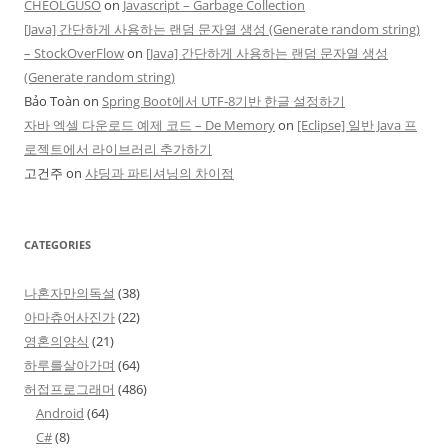
CHEOLGUSO
on
Javascript – Garbage Collection
[Java] 간단하게 사용하는 랜덤 문자열 생성 (Generate random string)
– StockOverFlow
on
[Java] 간단하게 사용하는 랜덤 문자열 생성
(Generate random string)
Bảo Toàn
on
Spring Boot에서 UTF-8기반 한글 설정하기
자바 엑셀 다운로드 예제 코드 – De Memory
on
[Eclipse] 일반 Java 프
로젝트에서 라이브러리 추가하기
고건주
on
샤딩과 파티셔닝의 차이점
CATEGORIES
나혼자만의독설
(38)
아마츄어사진가
(22)
영혼의양식
(21)
하루를살아가며
(64)
허접프로그래머
(486)
Android
(64)
C#
(8)