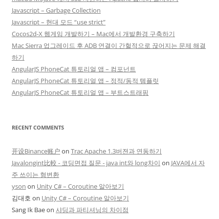
Javascript – Garbage Collection
Javascript – 현대 모드 “use strict”
Cocos2d-X 웹게임 개발하기 – Mac에서 개발환경 구축하기
Mac Sierra 업그레이드 후 ADB 연결이 간헐적으로 끊어지는 문제 해결
하기
AngularJS PhoneCat 튜토리얼 앱 – 컴포넌트
AngularJS PhoneCat 튜토리얼 앱 – 정적/동적 템플릿
AngularJS PhoneCat 튜토리얼 앱 – 부트스트래핑
RECENT COMMENTS
开设Binance账户
on
Trac Apache 1.3버젼과 연동하기
Javalongint比較 - 코딩면접 질문 - java int와 long차이
on
JAVA에서 자
주 쓰이는 형변환
yson
on
Unity C# – Coroutine 알아보기
김대호
on
Unity C# – Coroutine 알아보기
Sang Ik Bae
on
샤딩과 파티셔닝의 차이점