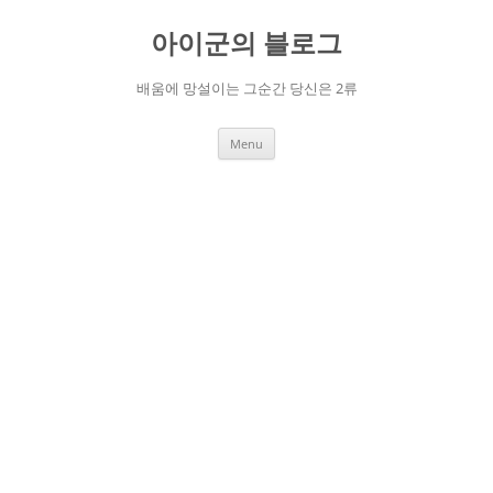
Skip
to
아이군의 블로그
content
배움에 망설이는 그순간 당신은 2류
Menu