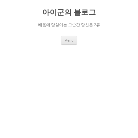
Skip
to
아이군의 블로그
content
배움에 망설이는 그순간 당신은 2류
Menu