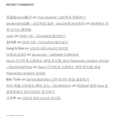
RECENT COMMENTS
开设Binance账户
on
Trac Apache 1.3버젼과 연동하기
Javalongint比較 - 코딩면접 질문 - java int와 long차이
on
JAVA에서 자
주 쓰이는 형변환
yson
on
Unity C# – Coroutine 알아보기
김대호
on
Unity C# – Coroutine 알아보기
Sang Ik Bae
on
샤딩과 파티셔닝의 차이점
CHEOLGUSO
on
Javascript – Garbage Collection
[Java] 간단하게 사용하는 랜덤 문자열 생성 (Generate random string)
– StockOverFlow
on
[Java] 간단하게 사용하는 랜덤 문자열 생성
(Generate random string)
Bảo Toàn
on
Spring Boot에서 UTF-8기반 한글 설정하기
자바 엑셀 다운로드 예제 코드 – De Memory
on
[Eclipse] 일반 Java 프
로젝트에서 라이브러리 추가하기
고건주
on
샤딩과 파티셔닝의 차이점