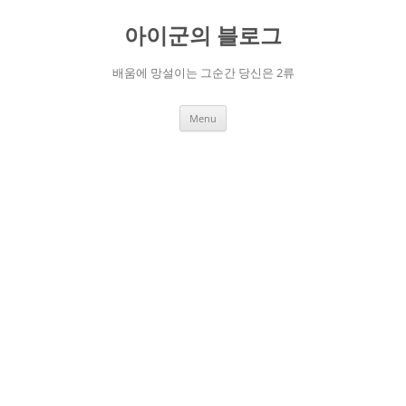
Skip
to
아이군의 블로그
content
배움에 망설이는 그순간 당신은 2류
Menu