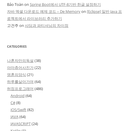
Bảo Toàn
on
Spring Boot에서 UTF-8기반 한글 설정하기
자바 엑셀 다운로드 예제 코드 – De Memory
on
[Eclipse] 일반 Java 프
로젝트에서 라이브러리 추가하기
고건주
on
샤딩과 파티셔닝의 차이점
CATEGORIES
나혼자만의독설
(38)
아마츄어사진가
(22)
영혼의양식
(21)
하루를살아가며
(64)
허접프로그래머
(486)
Android
(64)
C#
(8)
iOS/Swift
(82)
JAVA
(64)
JAVASCRIPT
(24)
Kotlin
(1)