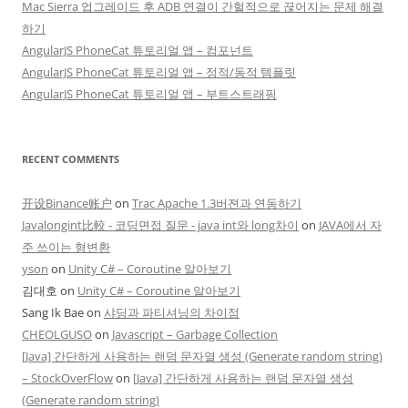
Mac Sierra 업그레이드 후 ADB 연결이 간헐적으로 끊어지는 문제 해결
하기
AngularJS PhoneCat 튜토리얼 앱 – 컴포넌트
AngularJS PhoneCat 튜토리얼 앱 – 정적/동적 템플릿
AngularJS PhoneCat 튜토리얼 앱 – 부트스트래핑
RECENT COMMENTS
开设Binance账户
on
Trac Apache 1.3버젼과 연동하기
Javalongint比較 - 코딩면접 질문 - java int와 long차이
on
JAVA에서 자
주 쓰이는 형변환
yson
on
Unity C# – Coroutine 알아보기
김대호
on
Unity C# – Coroutine 알아보기
Sang Ik Bae
on
샤딩과 파티셔닝의 차이점
CHEOLGUSO
on
Javascript – Garbage Collection
[Java] 간단하게 사용하는 랜덤 문자열 생성 (Generate random string)
– StockOverFlow
on
[Java] 간단하게 사용하는 랜덤 문자열 생성
(Generate random string)