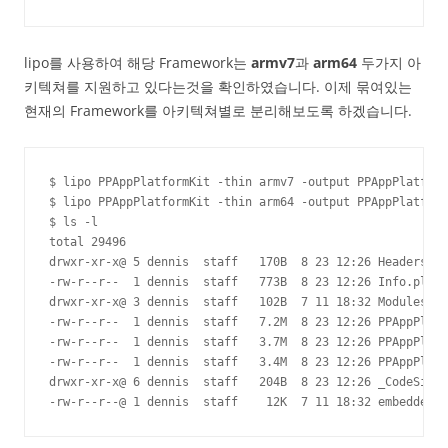
lipo를 사용하여 해당 Framework는
armv7
과
arm64
두가지 아
키텍쳐를 지원하고 있다는것을 확인하였습니다. 이제 묶여있는
현재의 Framework를 아키텍쳐별로 분리해보도록 하겠습니다.
$ lipo PPAppPlatformKit -thin armv7 -output PPAppPlatform
$ lipo PPAppPlatformKit -thin arm64 -output PPAppPlatform
$ ls -l

total 29496

drwxr-xr-x@ 5 dennis  staff   170B  8 23 12:26 Headers/

-rw-r--r--  1 dennis  staff   773B  8 23 12:26 Info.plist

drwxr-xr-x@ 3 dennis  staff   102B  7 11 18:32 Modules/

-rw-r--r--  1 dennis  staff   7.2M  8 23 12:26 PPAppPlatf
-rw-r--r--  1 dennis  staff   3.7M  8 23 12:26 PPAppPlatf
-rw-r--r--  1 dennis  staff   3.4M  8 23 12:26 PPAppPlatf
drwxr-xr-x@ 6 dennis  staff   204B  8 23 12:26 _CodeSigna
-rw-r--r--@ 1 dennis  staff    12K  7 11 18:32 embedded.m