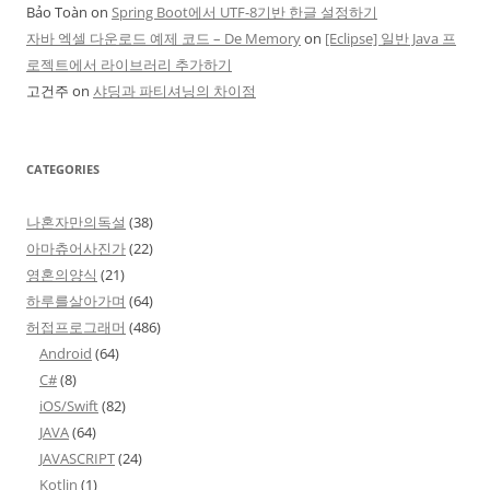
Bảo Toàn
on
Spring Boot에서 UTF-8기반 한글 설정하기
자바 엑셀 다운로드 예제 코드 – De Memory
on
[Eclipse] 일반 Java 프
로젝트에서 라이브러리 추가하기
고건주
on
샤딩과 파티셔닝의 차이점
CATEGORIES
나혼자만의독설
(38)
아마츄어사진가
(22)
영혼의양식
(21)
하루를살아가며
(64)
허접프로그래머
(486)
Android
(64)
C#
(8)
iOS/Swift
(82)
JAVA
(64)
JAVASCRIPT
(24)
Kotlin
(1)