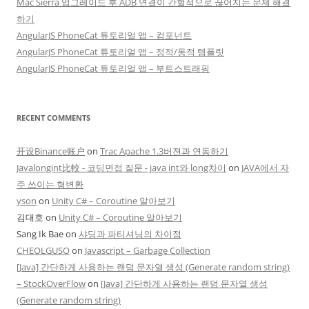
Mac Sierra 업그레이드 후 ADB 연결이 간헐적으로 끊어지는 문제 해결
하기
AngularJS PhoneCat 튜토리얼 앱 – 컴포넌트
AngularJS PhoneCat 튜토리얼 앱 – 정적/동적 템플릿
AngularJS PhoneCat 튜토리얼 앱 – 부트스트래핑
RECENT COMMENTS
开设Binance账户
on
Trac Apache 1.3버젼과 연동하기
Javalongint比較 - 코딩면접 질문 - java int와 long차이
on
JAVA에서 자
주 쓰이는 형변환
yson
on
Unity C# – Coroutine 알아보기
김대호
on
Unity C# – Coroutine 알아보기
Sang Ik Bae
on
샤딩과 파티셔닝의 차이점
CHEOLGUSO
on
Javascript – Garbage Collection
[Java] 간단하게 사용하는 랜덤 문자열 생성 (Generate random string)
– StockOverFlow
on
[Java] 간단하게 사용하는 랜덤 문자열 생성
(Generate random string)