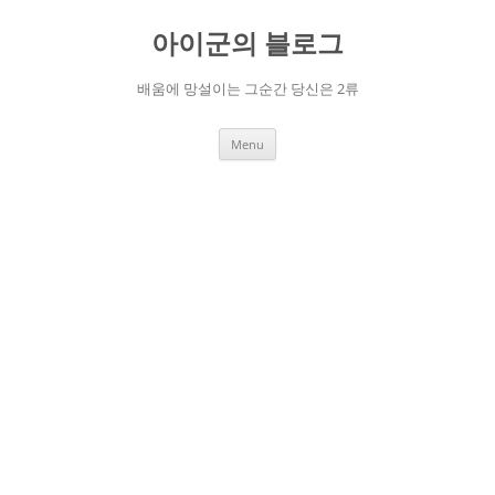
Skip
to
아이군의 블로그
content
배움에 망설이는 그순간 당신은 2류
Menu