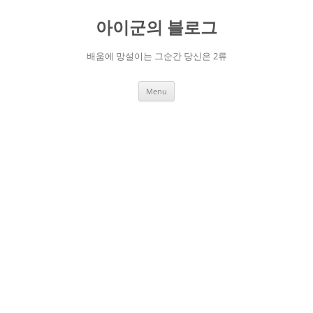
Skip
to
아이군의 블로그
content
배움에 망설이는 그순간 당신은 2류
Menu