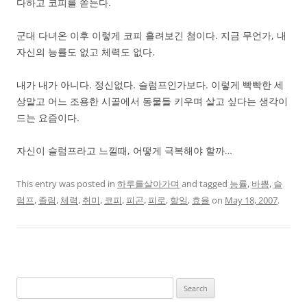
다하고 코피를 쏟는다.
군대 다녀온 이후 이렇게 코피 흘려보긴 첨이다. 지금 무언가, 내
자신의 능률도 없고 체력도 없다.
내가 내가 아니다. 정신없다. 슬럼프인가보다. 이렇게 빡빡한 세
상말고 어느 조용한 시골에서 동물들 키우며 살고 싶다는 생각이
드는 요즘이다.
자신이 슬럼프라고 느낄때, 어떻게 극복해야 할까…
This entry was posted in
하루를살아가며
and tagged
능률
,
바쁨
,
슬
럼프
,
졸림
,
체력
,
취미
,
코피
,
피곤
,
피로
,
할일
,
효율
on
May 18, 2007
.
Search
for: