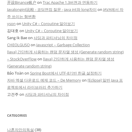
开设Binance账户
on
Trac Apache 1.3버젼과 연동하기
Javalongint比較 - 코딩면접 질문 - java int와 long차이
on
JAVA에서 자
주 쓰이는 형변환
yson
on
Unity C# – Coroutine 알아보기
김대호
on
Unity C# – Coroutine 알아보기
Sang Ik Bae
on
샤딩과 파티셔닝의 차이점
CHEOLGUSO
on
Javascript – Garbage Collection
[Java] 간단하게 사용하는 랜덤 문자열 생성 (Generate random string)
– StockOverFlow
on
[Java] 간단하게 사용하는 랜덤 문자열 생성
(Generate random string)
Bảo Toàn
on
Spring Boot에서 UTF-8기반 한글 설정하기
자바 엑셀 다운로드 예제 코드 – De Memory
on
[Eclipse] 일반 Java 프
로젝트에서 라이브러리 추가하기
고건주
on
샤딩과 파티셔닝의 차이점
CATEGORIES
나혼자만의독설
(38)