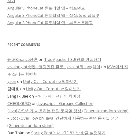
하기
AngularJS PhoneCat 튜토리얼 앱 – 컴포넌트
AngularJS PhoneCat 튜토리얼 앱 – 정적/동적 템플릿
AngularJS PhoneCat 튜토리얼 앱 – 부트스트래핑
RECENT COMMENTS
开设Binance账户
on
Trac Apache 1.3버젼과 연동하기
Javalongint比較 - 코딩면접 질문 - java int와 long차이
on
JAVA에서 자
주 쓰이는 형변환
yson
on
Unity C# – Coroutine 알아보기
김대호
on
Unity C# – Coroutine 알아보기
Sang Ik Bae
on
샤딩과 파티셔닝의 차이점
CHEOLGUSO
on
Javascript – Garbage Collection
[Java] 간단하게 사용하는 랜덤 문자열 생성 (Generate random string)
– StockOverFlow
on
[Java] 간단하게 사용하는 랜덤 문자열 생성
(Generate random string)
Bảo Toàn
on
Spring Boot에서 UTF-8기반 한글 설정하기