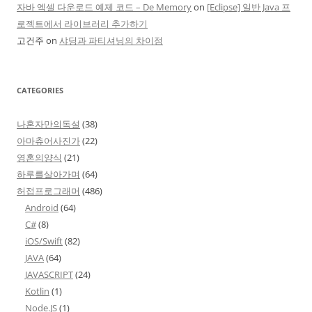
자바 엑셀 다운로드 예제 코드 – De Memory
on
[Eclipse] 일반 Java 프
로젝트에서 라이브러리 추가하기
고건주
on
샤딩과 파티셔닝의 차이점
CATEGORIES
나혼자만의독설
(38)
아마츄어사진가
(22)
영혼의양식
(21)
하루를살아가며
(64)
허접프로그래머
(486)
Android
(64)
C#
(8)
iOS/Swift
(82)
JAVA
(64)
JAVASCRIPT
(24)
Kotlin
(1)
Node.JS
(1)