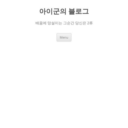
Skip
to
아이군의 블로그
content
배움에 망설이는 그순간 당신은 2류
Menu