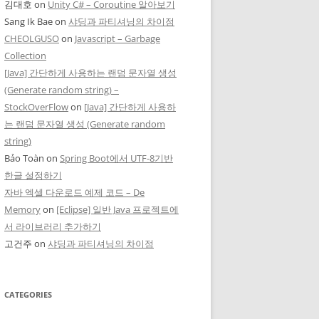
김대호
on
Unity C# – Coroutine 알아보기
Sang Ik Bae
on
샤딩과 파티셔닝의 차이점
CHEOLGUSO
on
Javascript – Garbage
Collection
[Java] 간단하게 사용하는 랜덤 문자열 생성
(Generate random string) –
StockOverFlow
on
[Java] 간단하게 사용하
는 랜덤 문자열 생성 (Generate random
string)
Bảo Toàn
on
Spring Boot에서 UTF-8기반
한글 설정하기
자바 엑셀 다운로드 예제 코드 – De
Memory
on
[Eclipse] 일반 Java 프로젝트에
서 라이브러리 추가하기
고건주
on
샤딩과 파티셔닝의 차이점
CATEGORIES