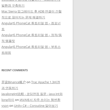
발환경 구축하기
Mac Sierra 업그레이드 후 ADB 연결이 간헐
적으로 끊어지는 문제 해결하기
AngularJS PhoneCat 튜토리얼 앱 – 컴포넌
트
AngularJS PhoneCat 튜토리얼 앱 – 정적/동
적 템플릿
AngularJS PhoneCat 튜토리얼 앱 – 부트스
트래핑
RECENT COMMENTS
开设Binance账户
on
Trac Apache 1.3버젼
과 연동하기
Javalongint比較 - 코딩면접 질문 - java int와
long차이
on
JAVA에서 자주 쓰이는 형변환
yson
on
Unity C# – Coroutine 알아보기