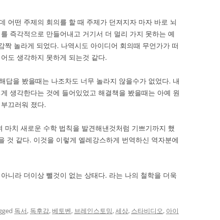
 어떤 주제의 회의를 할 때 주제가 던져지자 마자 바로 뇌
를 즉각적으로 만들어내고 거기서 더 멀리 가지 못하는 예
 감짝 놀라게 되었다. 나역시도 아이디어 회의때 무언가가 떠
어도 생각하지 못하게 되는것 같다.
해답을 봤을때는 나조차도 너무 놀라지 않을수가 없었다. 내
렇게 생각한다는 것에 들어있었고 해결책을 봤을때는 아예 원
 부끄러워 졌다.
며 마치 새로운 수학 법칙을 발견해낸것처럼 기쁘기까지 했
었을 것 같다. 이것을 이렇게 엘레강스하게 번역하신 역자분에
아니라 더이상 뺄것이 없는 상태다. 라는 나의 철학을 더욱
gged
독서
,
독후감
,
베토벤
,
브레인스토밍
,
세상
,
스타비디오
,
아이