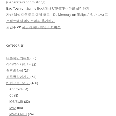
(Generate random string)
Bảo Toàn
on
Spring Boot에서 UTF-8기반 한글 설정하기
자바 엑셀 다운로드 예제 코드 – De Memory
on
[Eclipse] 일반 Java 프
로젝트에서 라이브러리 추가하기
고건주
on
샤딩과 파티셔닝의 차이점
CATEGORIES
나혼자만의독설
(38)
아마츄어사진가
(22)
영혼의양식
(21)
하루를살아가며
(64)
허접프로그래머
(486)
Android
(64)
C#
(8)
iOS/Swift
(82)
JAVA
(64)
JAVASCRIPT
(24)