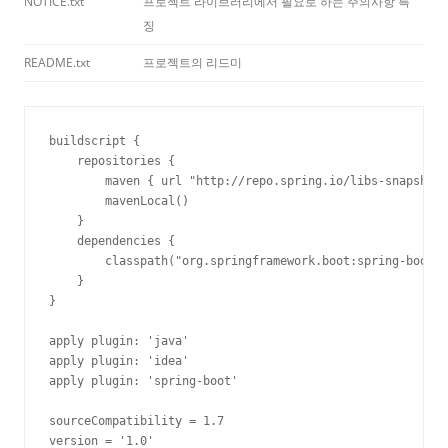
NOTICE.txt
프로젝트 라이브러리에서 필요로 하는 주의사항 특
징
README.txt
프로젝트의 리드미
buildscript {

    repositories {

        maven { url "http://repo.spring.io/libs-snapshot"
        mavenLocal()

    }

    dependencies {

        classpath("org.springframework.boot:spring-boot-g
    }

}

apply plugin: 'java'

apply plugin: 'idea'

apply plugin: 'spring-boot'

sourceCompatibility = 1.7

version = '1.0'
