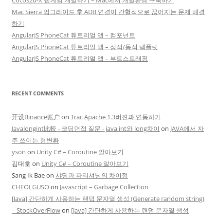
Cocos2d-X 웹게임 개발하기 – Mac에서 개발환경 구축하기
Mac Sierra 업그레이드 후 ADB 연결이 간헐적으로 끊어지는 문제 해결
하기
AngularJS PhoneCat 튜토리얼 앱 – 컴포넌트
AngularJS PhoneCat 튜토리얼 앱 – 정적/동적 템플릿
AngularJS PhoneCat 튜토리얼 앱 – 부트스트래핑
RECENT COMMENTS
开设Binance账户
on
Trac Apache 1.3버젼과 연동하기
Javalongint比較 - 코딩면접 질문 - java int와 long차이
on
JAVA에서 자
주 쓰이는 형변환
yson
on
Unity C# – Coroutine 알아보기
김대호
on
Unity C# – Coroutine 알아보기
Sang Ik Bae
on
샤딩과 파티셔닝의 차이점
CHEOLGUSO
on
Javascript – Garbage Collection
[Java] 간단하게 사용하는 랜덤 문자열 생성 (Generate random string)
– StockOverFlow
on
[Java] 간단하게 사용하는 랜덤 문자열 생성