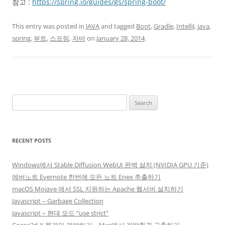
참고 :
https://spring.io/guides/gs/spring-boot/
This entry was posted in
JAVA
and tagged
Boot
,
Gradle
,
IntelliJ
,
java
,
spring
,
부트
,
스프링
,
자바
on
January 28, 2014
.
Search
for:
RECENT POSTS
Windows에서 Stable Diffusion WebUI 완벽 설치 (NVIDIA GPU 기준)
에버노트 Evernote 한번에 모든 노트 Enex 추출하기
macOS Mojave 에서 SSL 지원하는 Apache 웹서버 설치하기
Javascript – Garbage Collection
Javascript – 현대 모드 “use strict”