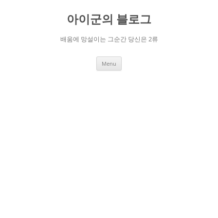
Skip
to
아이군의 블로그
content
배움에 망설이는 그순간 당신은 2류
Menu