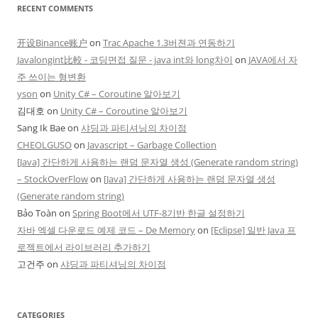
RECENT COMMENTS
开设Binance账户
on
Trac Apache 1.3버젼과 연동하기
Javalongint比較 - 코딩면접 질문 - java int와 long차이
on
JAVA에서 자
주 쓰이는 형변환
yson
on
Unity C# – Coroutine 알아보기
김대호
on
Unity C# – Coroutine 알아보기
Sang Ik Bae
on
샤딩과 파티셔닝의 차이점
CHEOLGUSO
on
Javascript – Garbage Collection
[Java] 간단하게 사용하는 랜덤 문자열 생성 (Generate random string)
– StockOverFlow
on
[Java] 간단하게 사용하는 랜덤 문자열 생성
(Generate random string)
Bảo Toàn
on
Spring Boot에서 UTF-8기반 한글 설정하기
자바 엑셀 다운로드 예제 코드 – De Memory
on
[Eclipse] 일반 Java 프
로젝트에서 라이브러리 추가하기
고건주
on
샤딩과 파티셔닝의 차이점
CATEGORIES