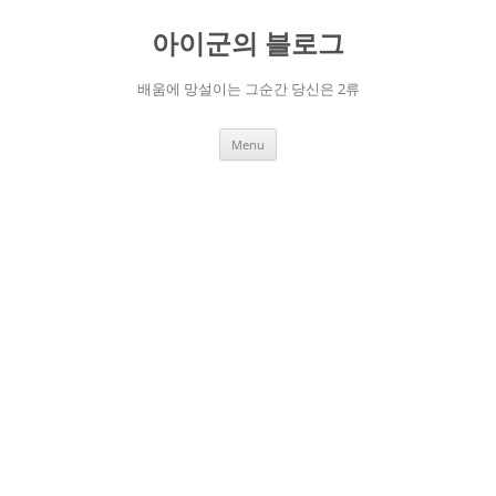
Skip
to
아이군의 블로그
content
배움에 망설이는 그순간 당신은 2류
Menu