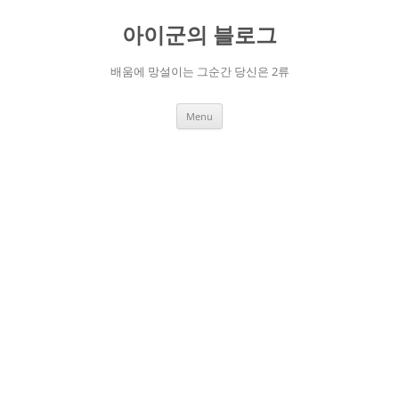
Skip
to
아이군의 블로그
content
배움에 망설이는 그순간 당신은 2류
Menu