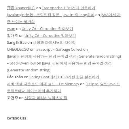
开设Binance账户
on
Trac Apache 1.3버젼과 연동하기
Javalongint比較 - 코딩면접 질문 - java int와 long차이
on
JAVA에서 자
주 쓰이는 형변환
yson
on
Unity C# – Coroutine 알아보기
김대호
on
Unity C# – Coroutine 알아보기
Sang Ik Bae
on
샤딩과 파티셔닝의 차이점
CHEOLGUSO
on
Javascript – Garbage Collection
[Java] 간단하게 사용하는 랜덤 문자열 생성 (Generate random string)
– StockOverFlow
on
[Java] 간단하게 사용하는 랜덤 문자열 생성
(Generate random string)
Bảo Toàn
on
Spring Boot에서 UTF-8기반 한글 설정하기
자바 엑셀 다운로드 예제 코드 – De Memory
on
[Eclipse] 일반 Java 프
로젝트에서 라이브러리 추가하기
고건주
on
샤딩과 파티셔닝의 차이점
CATEGORIES