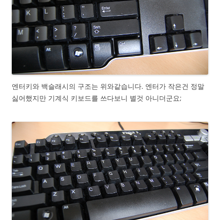
엔터키와 백슬래시의 구조는 위와같습니다. 엔터가 작은건 정말
싫어했지만 기계식 키보드를 쓰다보니 별것 아니더군요;