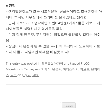
■ 단점
– 생각했던것보다 조금 시끄러운편, 넌클릭이라고 조용한것은 아
니다. 하지만 사무실에서 쓰기에 별 문제없다고 생각함
– 단지 키보드라고 생각하면 비싼(14만원) 가격? 물론 키보드 매
니아분들은 저렴하다고 평가들을 하심;;
– 기왕 작게 만든것, 무선지원이 되었으면 좋았을것 같다는 아쉬
움
– 장점이자 단점이 될 수 있을 무게~꽤 묵직하다. 노트북에 키보
드까지 들고 다닐려면 어깨좀 빠질듯 하다;
This entry was posted in
하루를살아가며
and tagged
FILCO
,
Majestouch
,
Tenkeyless
,
기계식
,
넌클릭
,
마제스터치
,
키보드
,
텐키레
스
,
필코
on
July 28, 2008
.
Search