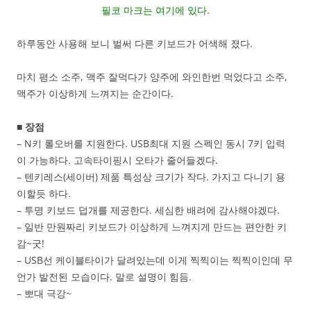
필코 마크는 여기에 있다.
하루동안 사용해 보니 벌써 다른 키보드가 어색해 졌다.
마치 평소 소주, 맥주 잘먹다가 양주에 와인한번 먹었다고 소주,
맥주가 이상하게 느껴지는 순간이다.
■ 장점
– N키 롤오버를 지원한다. USB최대 지원 스펙인 동시 7키 입력
이 가능하다. 고속타이핑시 오타가 줄어들겠다.
– 텐키레스(세이버) 제품 특성상 크기가 작다. 가지고 다니기 용
이할듯 하다.
– 투명 키보드 덥개를 제공한다. 세심한 배려에 감사해야겠다.
– 일반 만원짜리 키보드가 이상하게 느껴지게 만드는 편안한 키
감~굿!
– USB선 케이블타이가 달려있는데 이게 찍찍이는 찍찍이인데 무
언가 발전된 모습이다. 말로 설명이 힘듬.
– 뽀대 극강~