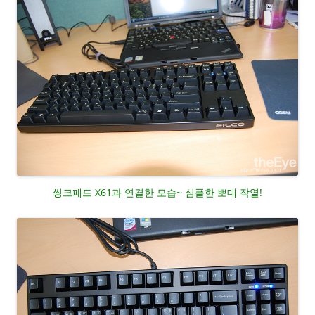
씽크패드 X61과 연결한 모습~ 심플한 뽀대 작열!