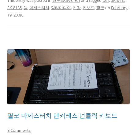
This entry was posted in
하루를살아가며
and tagged
Dell
,
SK-8115
,
SK-8135
,
델
,
마제스터치
,
멀티미디어
,
키감
,
키보드
,
필코
on
February
19, 2009
.
필코 마제스터치 텐키레스 넌클릭 키보드
8 Comments