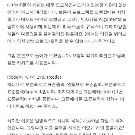
(stdout)들의 세계는 매우 오묘하면서도 재미있는것이 많이 있는
영역이 아닐까 생각됩니다. 보통의 프로그램을 실행할때는 항상
함수나 메서드 단위로 실행되고 그것에 인자값들(Arguments)을
넘겨주어 사용하게 되는데요, 리눅스(굳이 유닉스니 기타 다양한
계열의 다른것들을 끌어들이진 않을께요;;)에서는 이런걸 뛰어넘
어 다양한 방법으로 입/출력을 할 수 있습니다. 매력적이죠.
그럼 본론으로 들어가 보겠습니다. 보통의 리다이렉션은 다음과
같은 키워드를 사용합니다.
[code]>, <, >>, 2>&1[/code]
차례대로 오른쪽으로 표준출력, 왼쪽으로 표준입력, 오른쪽으로
표준출력(Append)입니다. 마지막의 2는 표준에러(stderr) 1은
표준출력(stdin)을 뜻합니다. 표준에러를 표준출력에 합쳐서 리
다이렉트 하겠다는 뜻이죠.
하지만 이것은 일방적으로 하나의 목적(Target)을 가질 수 밖에
없습니다. 그렇다면 다중 출력을 하려면 어떻게 하면 좋을까요?
다행이도 tee라는 양방향 출력을 하는 명령이 존재합니다.