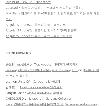
Javascript – 현대 모드 “use strict”
Cocos2d-X 웹게임 개발하기 – Mac에서 개발환경 구축하기
Mac Sierra 업그레이드 후 ADB 연결이 간헐적으로 끊어지는 문제 해결
하기
AngularJS PhoneCat 튜토리얼 앱 – 컴포넌트
AngularJS PhoneCat 튜토리얼 앱 – 정적/동적 템플릿
AngularJS PhoneCat 튜토리얼 앱 – 부트스트래핑
RECENT COMMENTS
开设Binance账户
on
Trac Apache 1.3버젼과 연동하기
Javalongint比較 - 코딩면접 질문 - java int와 long차이
on
JAVA에서 자
주 쓰이는 형변환
yson
on
Unity C# – Coroutine 알아보기
김대호
on
Unity C# – Coroutine 알아보기
Sang Ik Bae
on
샤딩과 파티셔닝의 차이점
CHEOLGUSO
on
Javascript – Garbage Collection
[Java] 간단하게 사용하는 랜덤 문자열 생성 (Generate random string)