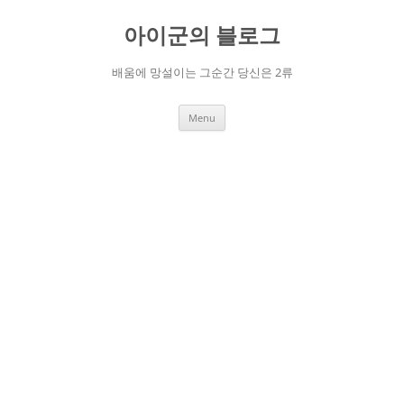
Skip
to
아이군의 블로그
content
배움에 망설이는 그순간 당신은 2류
Menu