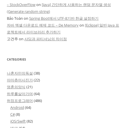
– StockOverFlow
on
[Java] 간단하게 사용하는 랜덤 문자열 생성
(Generate random string)
Bảo Toàn
on
Spring Boot에서 UTF-8기반 한글 설정하기
자바 엑셀 다운로드 예제 코드 – De Memory
on
[Eclipse] 일반 Java 프
로젝트에서 라이브러리 추가하기
고건주
on
샤딩과 파티셔닝의 차이점
CATEGORIES
나혼자만의독설
(38)
아마츄어사진가
(22)
영혼의양식
(21)
하루를살아가며
(64)
허접프로그래머
(486)
Android
(64)
C#
(8)
iOS/Swift
(82)