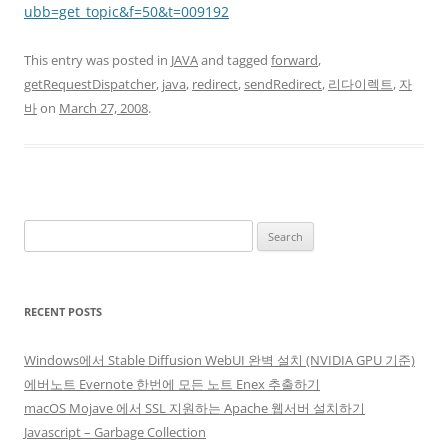
ubb=get_topic&f=50&t=009192
This entry was posted in
JAVA
and tagged
forward
,
getRequestDispatcher
,
java
,
redirect
,
sendRedirect
,
리다이렉트
,
자
바
on
March 27, 2008
.
Search
for:
RECENT POSTS
Windows에서 Stable Diffusion WebUI 완벽 설치 (NVIDIA GPU 기준)
에버노트 Evernote 한번에 모든 노트 Enex 추출하기
macOS Mojave 에서 SSL 지원하는 Apache 웹서버 설치하기
Javascript – Garbage Collection