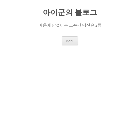
Skip
to
아이군의 블로그
content
배움에 망설이는 그순간 당신은 2류
Menu