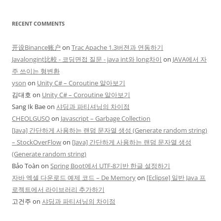
RECENT COMMENTS
开设Binance账户
on
Trac Apache 1.3버젼과 연동하기
Javalongint比較 - 코딩면접 질문 - java int와 long차이
on
JAVA에서 자
주 쓰이는 형변환
yson
on
Unity C# – Coroutine 알아보기
김대호
on
Unity C# – Coroutine 알아보기
Sang Ik Bae
on
샤딩과 파티셔닝의 차이점
CHEOLGUSO
on
Javascript – Garbage Collection
[Java] 간단하게 사용하는 랜덤 문자열 생성 (Generate random string)
– StockOverFlow
on
[Java] 간단하게 사용하는 랜덤 문자열 생성
(Generate random string)
Bảo Toàn
on
Spring Boot에서 UTF-8기반 한글 설정하기
자바 엑셀 다운로드 예제 코드 – De Memory
on
[Eclipse] 일반 Java 프
로젝트에서 라이브러리 추가하기
고건주
on
샤딩과 파티셔닝의 차이점