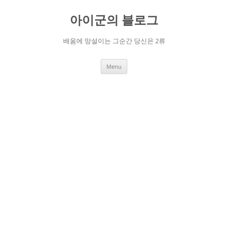
Skip
to
아이군의 블로그
content
배움에 망설이는 그순간 당신은 2류
Menu