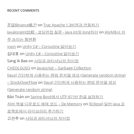
RECENT COMMENTS
开设Binance账户
on
Trac Apache 1.3버젼과 연동하기
Javalongint比較 - 코딩면접 질문 - java int와 long차이
on
JAVA에서 자
주 쓰이는 형변환
yson
on
Unity C# – Coroutine 알아보기
김대호
on
Unity C# – Coroutine 알아보기
Sang Ik Bae
on
샤딩과 파티셔닝의 차이점
CHEOLGUSO
on
Javascript – Garbage Collection
[Java] 간단하게 사용하는 랜덤 문자열 생성 (Generate random string)
– StockOverFlow
on
[Java] 간단하게 사용하는 랜덤 문자열 생성
(Generate random string)
Bảo Toàn
on
Spring Boot에서 UTF-8기반 한글 설정하기
자바 엑셀 다운로드 예제 코드 – De Memory
on
[Eclipse] 일반 Java 프
로젝트에서 라이브러리 추가하기
고건주
on
샤딩과 파티셔닝의 차이점