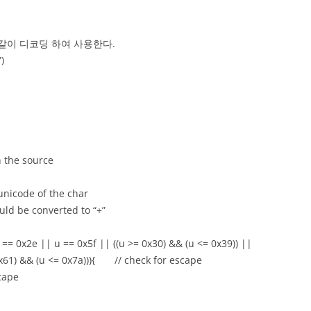
같이 디코딩 하여 사용한다.
)
an the source
icode of the char
ld be converted to “+”
0x2e || u == 0x5f || ((u >= 0x30) && (u <= 0x39)) ||
 0x61) && (u <= 0x7a))){ // check for escape
ape