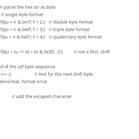
e the hex str as byte
single byte format
= n & 0x1f; f = 2;} // double byte format
 n & 0x0f; f = 3;} // triple byte format
= n & 0x07; f = 4;} // quaternary byte format
 (u << 6) + (n & 0x3f); –f;} // not a first, shift
the utf byte sequence
i++ ;} // test for the next shift byte
l, format error
// add the escaped character