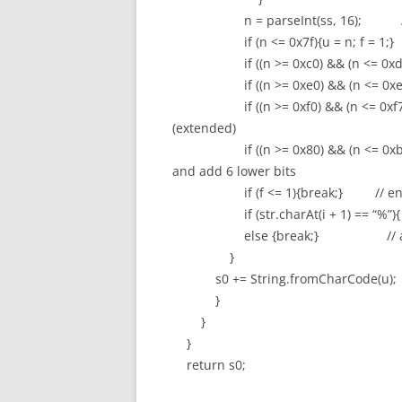
n = parseInt(ss, 16); // pars
if (n <= 0x7f){u = n; f = 1;} // 
if ((n >= 0xc0) && (n <= 0xdf)){u 
if ((n >= 0xe0) && (n <= 0xef)){u =
if ((n >= 0xf0) && (n <= 0xf7)){u 
(extended)
if ((n >= 0x80) && (n <= 0xbf)){u =
and add 6 lower bits
if (f <= 1){break;} // end of 
if (str.charAt(i + 1) == “%”){ 
else {break;} // abnorma
}
s0 += String.fromCharCode(u); 
}
}
}
return s0;