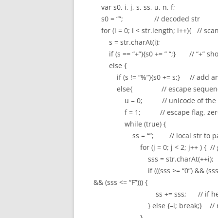
var s0, i, j, s, ss, u, n, f;
s0 = “”; // decoded str
for (i = 0; i < str.length; i++){ // sca
s = str.charAt(i);
if (s == “+”){s0 += ” “;} // “+” sh
else {
if (s != “%”){s0 += s;} // add an
else{ // escape sequence 
u = 0; // unicode of the ch
f = 1; // escape flag, zero me
while (true) {
ss = “”; // local str to pars
for (j = 0; j < 2; j++ ) { // get
sss = str.charAt(++i);
if (((sss >= “0”) && (sss <= “9”)) 
&& (sss <= “F”))) {
ss += sss; // if hex, add 
} else {–i; break;} // not a h
}