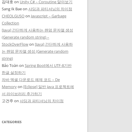
김대호
on
Unity C# – Coroutine 알아보기
Sang Ik Bae
on
샤딩과 파티셔닝의 차이점
CHEOLGUSO
on
Javascript – Garbage
Collection
[Java] 간단하게 사용하는 랜덤 문자열 생성
(Generate random string) –
StockOverFlow
on
[Java] 간단하게 사용하
는 랜덤 문자열 생성 (Generate random
string)
Bảo Toàn
on
Spring Boot에서 UTF-8기반
한글 설정하기
자바 엑셀 다운로드 예제 코드 – De
Memory
on
[Eclipse] 일반 Java 프로젝트에
서 라이브러리 추가하기
고건주
on
샤딩과 파티셔닝의 차이점
CATEGORIES