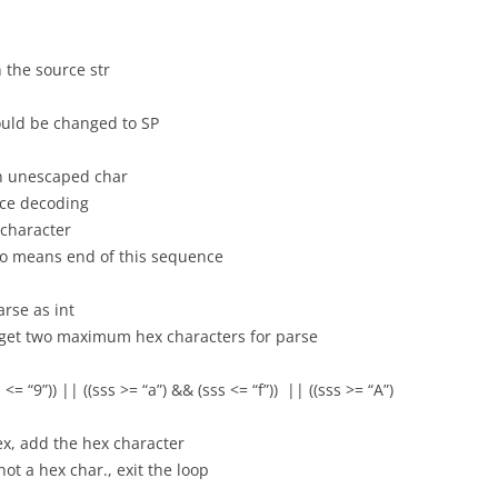
n the source str
ould be changed to SP
 unescaped char
decoding
aracter
ans end of this sequence
e as int
 two maximum hex characters for parse
|| ((sss >= “a”) && (sss <= “f”)) || ((sss >= “A”)
the hex character
ex char., exit the loop