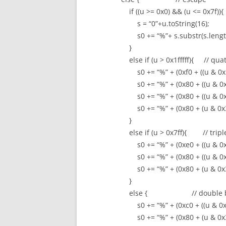
if ((u >= 0x0) && (u <= 0x7f)){ /
s = “0”+u.toString(16);
s0 += “%”+ s.substr(s.length
}
else if (u > 0x1fffff){ // quater
s0 += “%” + (0xf0 + ((u & 0x1c000
s0 += “%” + (0x80 + ((u & 0x3f000
s0 += “%” + (0x80 + ((u & 0xfc0) 
s0 += “%” + (0x80 + (u & 0x3f)).
}
else if (u > 0x7ff){ // triple 
s0 += “%” + (0xe0 + ((u & 0xf000)
s0 += “%” + (0x80 + ((u & 0xfc0) 
s0 += “%” + (0x80 + (u & 0x3f)).
}
else { // double byte
s0 += “%” + (0xc0 + ((u & 0x7c0) 
s0 += “%” + (0x80 + (u & 0x3f)).