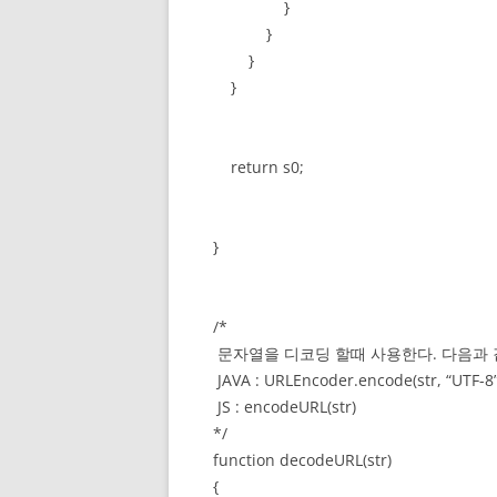
}
}
}
}
return s0;
}
/*
문자열을 디코딩 할때 사용한다. 다음과 
JAVA : URLEncoder.encode(str, “UTF-8”
JS : encodeURL(str)
*/
function decodeURL(str)
{