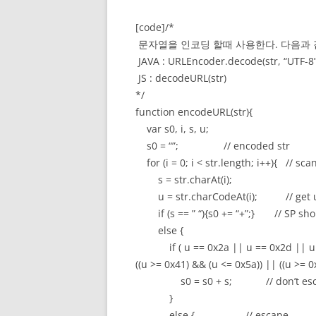
[code]/*
문자열을 인코딩 할때 사용한다. 다음과 
JAVA : URLEncoder.decode(str, “UTF-8”
JS : decodeURL(str)
*/
function encodeURL(str){
var s0, i, s, u;
s0 = “”; // encoded str
for (i = 0; i < str.length; i++){ // sc
s = str.charAt(i);
u = str.charCodeAt(i); // get un
if (s == ” “){s0 += “+”;} // SP shou
else {
if ( u == 0x2a || u == 0x2d || u == 
((u >= 0x41) && (u <= 0x5a)) || ((u >=
s0 = s0 + s; // don’t esc
}
else { // escape