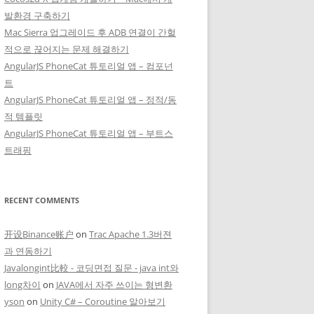
발환경 구축하기
Mac Sierra 업그레이드 후 ADB 연결이 간헐
적으로 끊어지는 문제 해결하기
AngularJS PhoneCat 튜토리얼 앱 – 컴포넌
트
AngularJS PhoneCat 튜토리얼 앱 – 정적/동
적 템플릿
AngularJS PhoneCat 튜토리얼 앱 – 부트스
트래핑
RECENT COMMENTS
开设Binance账户
on
Trac Apache 1.3버젼
과 연동하기
Javalongint比較 - 코딩면접 질문 - java int와
long차이
on
JAVA에서 자주 쓰이는 형변환
yson
on
Unity C# – Coroutine 알아보기