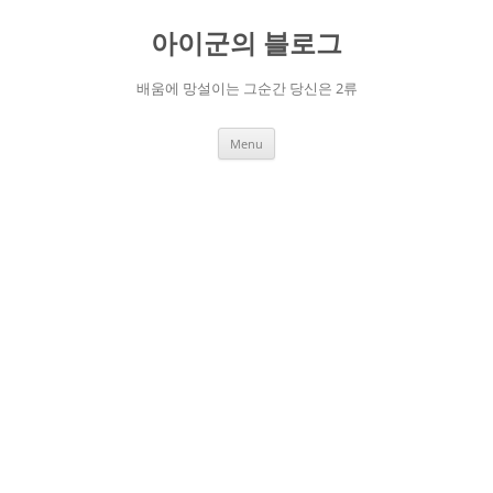
Skip
to
아이군의 블로그
content
배움에 망설이는 그순간 당신은 2류
Menu