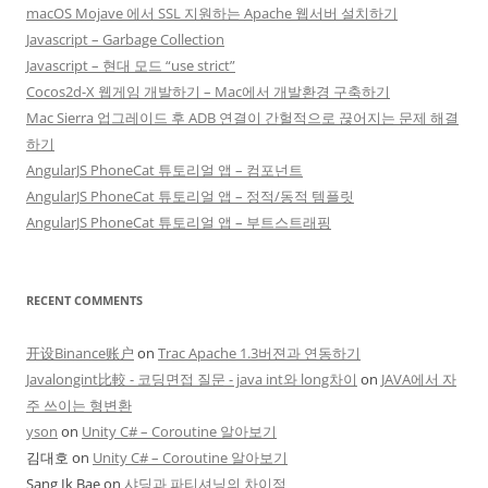
macOS Mojave 에서 SSL 지원하는 Apache 웹서버 설치하기
Javascript – Garbage Collection
Javascript – 현대 모드 “use strict”
Cocos2d-X 웹게임 개발하기 – Mac에서 개발환경 구축하기
Mac Sierra 업그레이드 후 ADB 연결이 간헐적으로 끊어지는 문제 해결
하기
AngularJS PhoneCat 튜토리얼 앱 – 컴포넌트
AngularJS PhoneCat 튜토리얼 앱 – 정적/동적 템플릿
AngularJS PhoneCat 튜토리얼 앱 – 부트스트래핑
RECENT COMMENTS
开设Binance账户
on
Trac Apache 1.3버젼과 연동하기
Javalongint比較 - 코딩면접 질문 - java int와 long차이
on
JAVA에서 자
주 쓰이는 형변환
yson
on
Unity C# – Coroutine 알아보기
김대호
on
Unity C# – Coroutine 알아보기
Sang Ik Bae
on
샤딩과 파티셔닝의 차이점