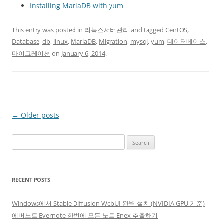
Installing MariaDB with yum
This entry was posted in
리눅스서버관리
and tagged
CentOS
,
Database
,
db
,
linux
,
MariaDB
,
Migration
,
mysql
,
yum
,
데이터베이스
,
마이그레이션
on
January 6, 2014
.
Post
←
Older posts
navigation
Search
for:
RECENT POSTS
Windows에서 Stable Diffusion WebUI 완벽 설치 (NVIDIA GPU 기준)
에버노트 Evernote 한번에 모든 노트 Enex 추출하기