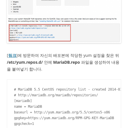
[
링크
]에 방문하여 자신의 배포본에 적당한 yum 설정을 찾은 뒤
/etc/yum.repos.d/
안에
MariaDB.repo
파일을 생성하여 내용
을 붙여넣기 합니다.
# MariaDB 5.5 CentOS repository list - created 2014-01-06
# http://mariadb.org/mariadb/repositories/

[mariadb]

name = MariaDB

baseurl = http://yum.mariadb.org/5.5/centos5-x86

gpgkey=https://yum.mariadb.org/RPM-GPG-KEY-MariaDB

gpgcheck=1