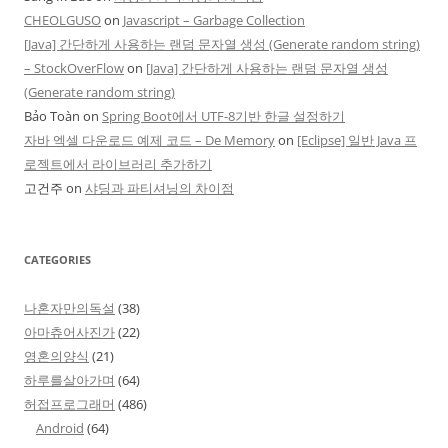
CHEOLGUSO
on
Javascript – Garbage Collection
[Java] 간단하게 사용하는 랜덤 문자열 생성 (Generate random string)
– StockOverFlow
on
[Java] 간단하게 사용하는 랜덤 문자열 생성
(Generate random string)
Bảo Toàn
on
Spring Boot에서 UTF-8기반 한글 설정하기
자바 엑셀 다운로드 예제 코드 – De Memory
on
[Eclipse] 일반 Java 프
로젝트에서 라이브러리 추가하기
고건주
on
샤딩과 파티셔닝의 차이점
CATEGORIES
나혼자만의독설
(38)
아마츄어사진가
(22)
영혼의양식
(21)
하루를살아가며
(64)
허접프로그래머
(486)
Android
(64)