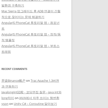
발환경 구축하기
Mac Sierra 업그레이드 후 ADB 연결이 간헐
적으로 끊어지는 문제 해결하기
AngularJS PhoneCat 튜토리얼 앱 – 컴포넌
트
AngularJS PhoneCat 튜토리얼 앱 – 정적/동
적 템플릿
AngularJS PhoneCat 튜토리얼 앱 – 부트스
트래핑
RECENT COMMENTS
开设Binance账户
on
Trac Apache 1.3버젼
과 연동하기
Javalongint比較 - 코딩면접 질문 - java int와
long차이
on
JAVA에서 자주 쓰이는 형변환
yson
on
Unity C# – Coroutine 알아보기