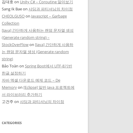
김대호
on
Unity C# – Coroutine 알아보기
Sang Ik Bae
on
샤딩과 파티셔닝의 차이점
CHEOLGUSO
on
Javascript – Garbage
Collection
[Java] 간단하게 사용하는 랜덤 문자열 생성
(Generate random string) –
StockOverFlow
on
[Java] 간단하게 사용하
는 랜덤 문자열 생성 (Generate random
string)
Bảo Toàn
on
Spring Boot에서 UTF-8기반
한글 설정하기
자바 엑셀 다운로드 예제 코드 – De
Memory
on
[Eclipse] 일반 Java 프로젝트에
서 라이브러리 추가하기
고건주
on
샤딩과 파티셔닝의 차이점
CATEGORIES