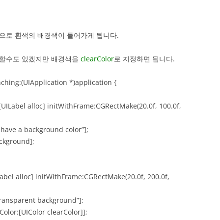
으로 흰색의 배경색이 들어가게 됩니다.
정할수도 있겠지만 배경색을
clearColor
로 지정하면 됩니다.
nching:(UIApplication *)application {
Label alloc] initWithFrame:CGRectMake(20.0f, 100.0f,
ave a background color”];
kground];
el alloc] initWithFrame:CGRectMake(20.0f, 200.0f,
ransparent background”];
or:[UIColor clearColor]];