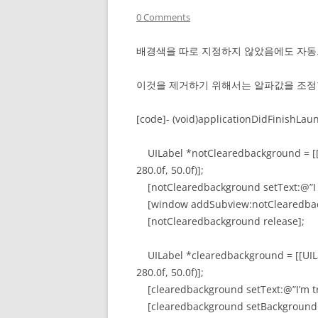
0 Comments
배경색을 따로 지정하지 않았음에도 자동
이것을 제거하기 위해서는 알파값을 조
[code]- (void)applicationDidFinishLau
UILabel *notClearedbackground = [[UI
280.0f, 50.0f)];
[notClearedbackground setText:@”I h
[window addSubview:notClearedbac
[notClearedbackground release];
UILabel *clearedbackground = [[UILab
280.0f, 50.0f)];
[clearedbackground setText:@”I’m t
[clearedbackground setBackgroundCol