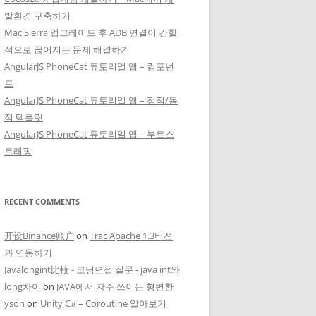
발환경 구축하기
Mac Sierra 업그레이드 후 ADB 연결이 간헐
적으로 끊어지는 문제 해결하기
AngularJS PhoneCat 튜토리얼 앱 – 컴포넌
트
AngularJS PhoneCat 튜토리얼 앱 – 정적/동
적 템플릿
AngularJS PhoneCat 튜토리얼 앱 – 부트스
트래핑
RECENT COMMENTS
开设Binance账户
on
Trac Apache 1.3버젼
과 연동하기
Javalongint比較 - 코딩면접 질문 - java int와
long차이
on
JAVA에서 자주 쓰이는 형변환
yson
on
Unity C# – Coroutine 알아보기