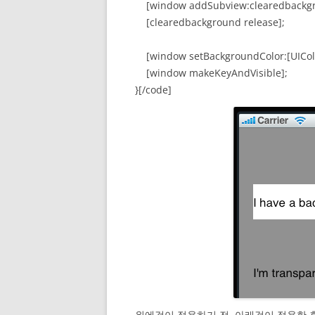
[window addSubview:clearedbackgr
[clearedbackground release];
[window setBackgroundColor:[UIColo
[window makeKeyAndVisible];
}[/code]
위에것이 적용하기 전, 아래것이 적용한 