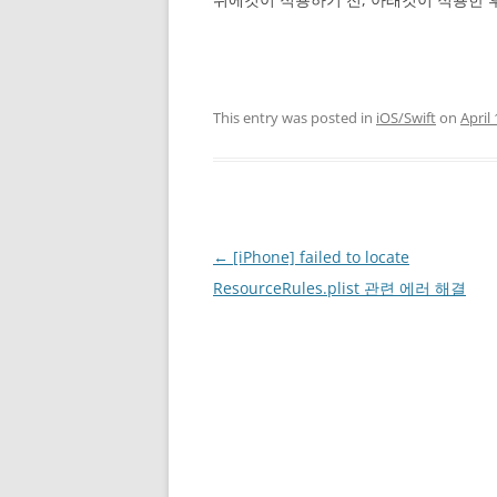
This entry was posted in
iOS/Swift
on
April
Post
←
[iPhone] failed to locate
navigation
ResourceRules.plist 관련 에러 해결