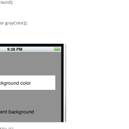
ound];
r grayColor]];
후입니다.