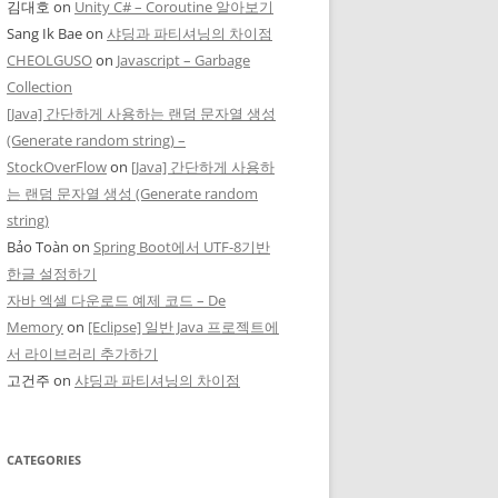
김대호
on
Unity C# – Coroutine 알아보기
Sang Ik Bae
on
샤딩과 파티셔닝의 차이점
CHEOLGUSO
on
Javascript – Garbage
Collection
[Java] 간단하게 사용하는 랜덤 문자열 생성
(Generate random string) –
StockOverFlow
on
[Java] 간단하게 사용하
는 랜덤 문자열 생성 (Generate random
string)
Bảo Toàn
on
Spring Boot에서 UTF-8기반
한글 설정하기
자바 엑셀 다운로드 예제 코드 – De
Memory
on
[Eclipse] 일반 Java 프로젝트에
서 라이브러리 추가하기
고건주
on
샤딩과 파티셔닝의 차이점
CATEGORIES