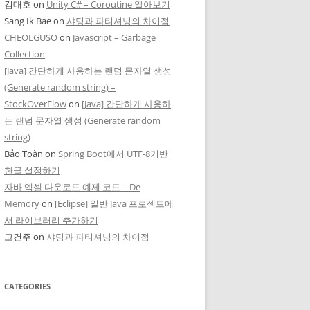
김대호
on
Unity C# – Coroutine 알아보기
Sang Ik Bae
on
샤딩과 파티셔닝의 차이점
CHEOLGUSO
on
Javascript – Garbage
Collection
[Java] 간단하게 사용하는 랜덤 문자열 생성
(Generate random string) –
StockOverFlow
on
[Java] 간단하게 사용하
는 랜덤 문자열 생성 (Generate random
string)
Bảo Toàn
on
Spring Boot에서 UTF-8기반
한글 설정하기
자바 엑셀 다운로드 예제 코드 – De
Memory
on
[Eclipse] 일반 Java 프로젝트에
서 라이브러리 추가하기
고건주
on
샤딩과 파티셔닝의 차이점
CATEGORIES