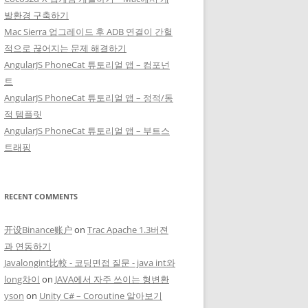
발환경 구축하기
Mac Sierra 업그레이드 후 ADB 연결이 간헐
적으로 끊어지는 문제 해결하기
AngularJS PhoneCat 튜토리얼 앱 – 컴포넌
트
AngularJS PhoneCat 튜토리얼 앱 – 정적/동
적 템플릿
AngularJS PhoneCat 튜토리얼 앱 – 부트스
트래핑
RECENT COMMENTS
开设Binance账户
on
Trac Apache 1.3버젼
과 연동하기
Javalongint比較 - 코딩면접 질문 - java int와
long차이
on
JAVA에서 자주 쓰이는 형변환
yson
on
Unity C# – Coroutine 알아보기