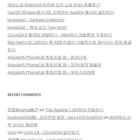
에버노트 Evernote 한번에 모든 노트 Enex 추출하기
macOS Mojave 에서 SSL 지원하는 Apache 웹서버 설치하기
Javascript – Garbage Collection
Javascript – 현대 모드 “use strict”
Cocos2d-X 웹게임 개발하기 – Mac에서 개발환경 구축하기
Mac Sierra 업그레이드 후 ADB 연결이 간헐적으로 끊어지는 문제 해결
하기
AngularJS PhoneCat 튜토리얼 앱 – 컴포넌트
AngularJS PhoneCat 튜토리얼 앱 – 정적/동적 템플릿
AngularJS PhoneCat 튜토리얼 앱 – 부트스트래핑
RECENT COMMENTS
开设Binance账户
on
Trac Apache 1.3버젼과 연동하기
Javalongint比較 - 코딩면접 질문 - java int와 long차이
on
JAVA에서 자
주 쓰이는 형변환
yson
on
Unity C# – Coroutine 알아보기
김대호
on
Unity C# – Coroutine 알아보기