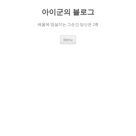
Skip
to
아이군의 블로그
content
배움에 망설이는 그순간 당신은 2류
Menu